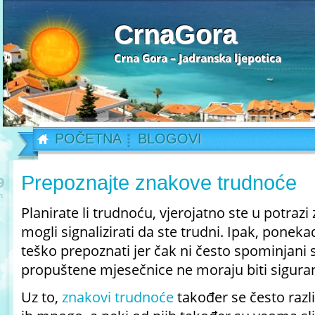
CrnaGora
Crna Gora – Jadranska ljepotica
POČETNA
BLOGOVI
Prepoznajte znakove trudnoće
9
n
Planirate li trudnoću, vjerojatno ste u potrazi
mogli signalizirati da ste trudni. Ipak, ponek
teško prepoznati jer čak ni često spominjani
propuštene mjesečnice ne moraju biti sigura
Uz to,
znakovi trudnoće
također se često razl