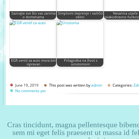
Saznajte sve što vas zanima
Simptomi depresije i različiti
Nesanica utječe
o domenama
oblici
svakodnevno funkcio
EGR ventil za auto mora biti
Prilagodba na život s
ispravan
urostomom
June 19, 2019
This post was written by
admin
Categories:
Zdr
No comments yet
Cras tincidunt, magna pellentesque bibendu
sem mi eget felis praesent ut massa id f