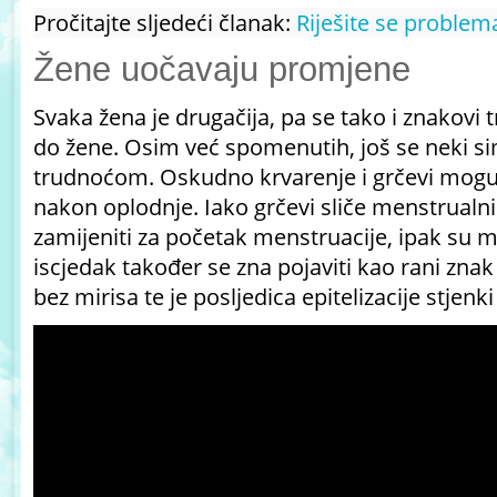
Pročitajte sljedeći članak:
Riješite se problem
Žene uočavaju promjene
Svaka žena je drugačija, pa se tako i znakovi 
do žene. Osim već spomenutih, još se neki s
trudnoćom. Oskudno krvarenje i grčevi mogu 
nakon oplodnje. Iako grčevi sliče menstrual
zamijeniti za početak menstruacije, ipak su mno
iscjedak također se zna pojaviti kao rani znak
bez mirisa te je posljedica epitelizacije stjenk