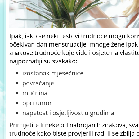
Ipak, iako se neki testovi trudnoće mogu korist
očekivan dan menstruacije, mnoge žene ipak ta
znakove trudnoće koje vide i osjete na vlastito
najpoznatiji su svakako:
izostanak mjesečnice
povraćanje
mučnina
opći umor
napetost i osjetljivost u grudima
Primijetite li neke od nabrojanih znakova, sv
trudnoće kako biste provjerili radi li se zbilja 