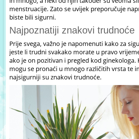
ih mnogo, a neki od njih također su veoma sl
menstruacije. Zato se uvijek preporučuje napr
biste bili sigurni.
Najpoznatiji znakovi trudnoće
Prije svega, važno je napomenuti kako za sig
jeste li trudni svakako morate u pravo vrijeme
ako je on pozitivan i pregled kod ginekologa.
mogu se pronaći u mnogo različitih vrsta te i
najsigurniji su
znakovi trudnoće
.