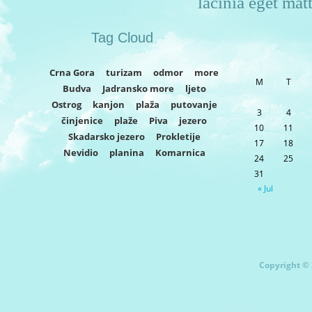
lacinia eget matt
Tag Cloud
Crna Gora
turizam
odmor
more
M
T
Budva
Jadransko more
ljeto
Ostrog
kanjon
plaža
putovanje
3
4
činjenice
plaže
Piva
jezero
10
11
Skadarsko jezero
Prokletije
17
18
Nevidio
planina
Komarnica
24
25
31
« Jul
Copyright © 