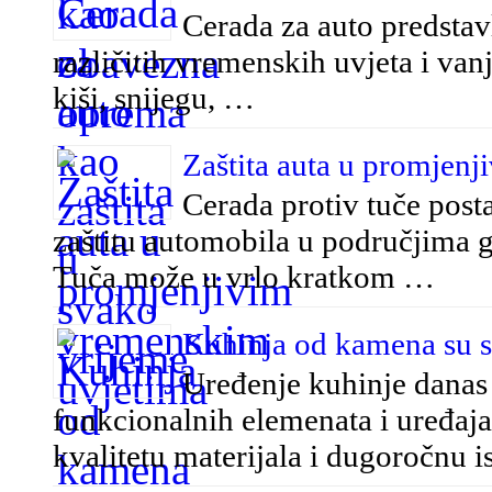
Cerada za auto predstavl
različitih vremenskih uvjeta i vanj
kiši, snijegu, …
Zaštita auta u promjen
Cerada protiv tuče posta
zaštitu automobila u područjima 
Tuča može u vrlo kratkom …
Kuhinja od kamena su spo
Uređenje kuhinje danas
funkcionalnih elemenata i uređaja.
kvalitetu materijala i dugoročnu i