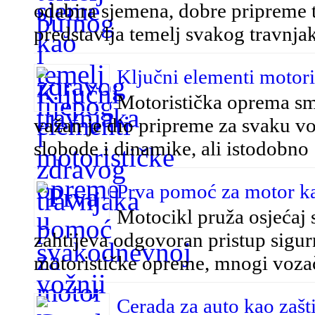
odabira sjemena, dobre pripreme t
predstavlja temelj svakog travnj
Ključni elementi motor
Motoristička oprema sma
važan je dio pripreme za svaku vo
slobode i dinamike, ali istodobn
Prva pomoć za motor k
Motocikl pruža osjećaj 
zahtijeva odgovoran pristup sigurn
motorističke opreme, mnogi voza
Cerada za auto kao zašt