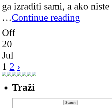
ga izraditi sami, a ako niste
…
Continue reading
Off
20
Jul
1
2
›
Traži
Search