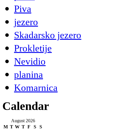
Piva
jezero
Skadarsko jezero
Prokletije
Nevidio
planina
Komarnica
Calendar
August 2026
M
T
W
T
F
S
S