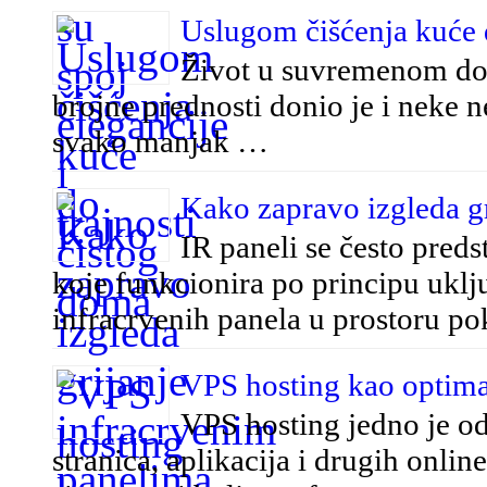
Uslugom čišćenja kuće 
Život u suvremenom dob
brojne prednosti donio je i neke n
svako manjak …
Kako zapravo izgleda g
IR paneli se često preds
koje funkcionira po principu uklj
infracrvenih panela u prostoru p
VPS hosting kao optimal
VPS hosting jedno je od
stranica, aplikacija i drugih onlin