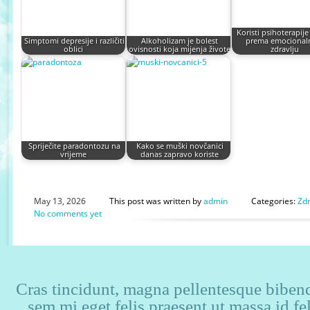
Koristi psihoterapije
Simptomi depresije i različiti
Alkoholizam je bolest
prema emociona
oblici
ovisnosti koja mijenja živote
zdravlju
Spriječite paradontozu na
Kako se muški novčanici
vrijeme
danas zapravo koriste
May 13, 2026
This post was written by
admin
Categories:
Zdr
No comments yet
Cras tincidunt, magna pellentesque bibendu
sem mi eget felis praesent ut massa id f