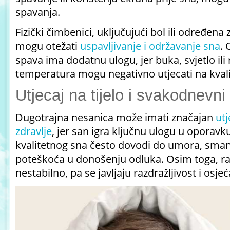
spavanja.
Fizički čimbenici, uključujući bol ili određena
mogu otežati
uspavljivanje i održavanje sna
.
spava ima dodatnu ulogu, jer buka, svjetlo il
temperatura mogu negativno utjecati na kval
Utjecaj na tijelo i svakodnevni 
Dugotrajna nesanica može imati značajan
utj
zdravlje
, jer san igra ključnu ulogu u oporav
kvalitetnog sna često dovodi do umora, sman
poteškoća u donošenju odluka. Osim toga, r
nestabilno, pa se javljaju razdražljivost i osjeć