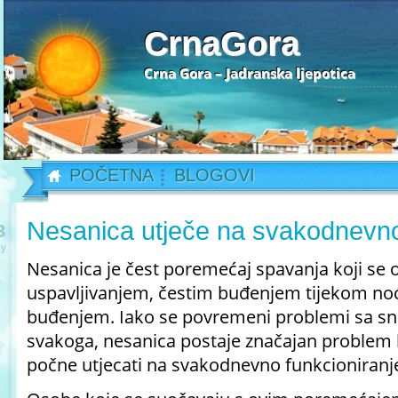
CrnaGora
Crna Gora – Jadranska ljepotica
POČETNA
BLOGOVI
Nesanica utječe na svakodnevno
3
y
Nesanica je čest poremećaj spavanja koji se 
uspavljivanjem, čestim buđenjem tijekom noći
buđenjem. Iako se povremeni problemi sa sn
svakoga, nesanica postaje značajan problem k
počne utjecati na svakodnevno funkcioniranj