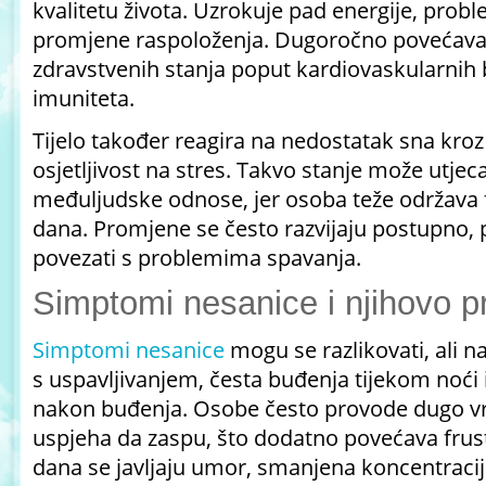
kvalitetu života. Uzrokuje pad energije, prob
promjene raspoloženja. Dugoročno povećava r
zdravstvenih stanja poput kardiovaskularnih bo
imuniteta.
Tijelo također reagira na nedostatak sna kro
osjetljivost na stres. Takvo stanje može utjeca
međuljudske odnose, jer osoba teže održava f
dana. Promjene se često razvijaju postupno, 
povezati s problemima spavanja.
Simptomi nesanice i njihovo 
Simptomi nesanice
mogu se razlikovati, ali n
s uspavljivanjem, česta buđenja tijekom noći 
nakon buđenja. Osobe često provode dugo v
uspjeha da zaspu, što dodatno povećava frust
dana se javljaju umor, smanjena koncentracij