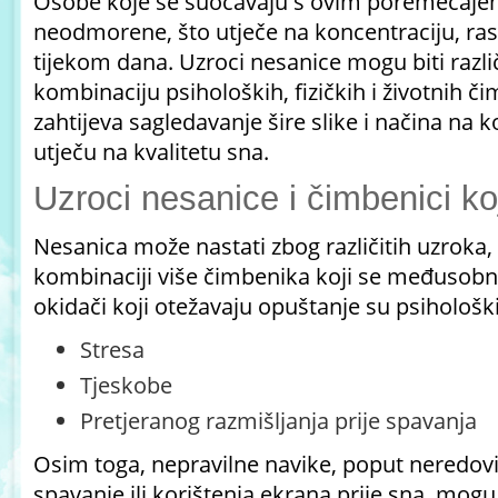
Osobe koje se suočavaju s ovim poremećaje
neodmorene, što utječe na koncentraciju, rasp
tijekom dana. Uzroci nesanice mogu biti različi
kombinaciju psiholoških, fizičkih i životnih 
zahtijeva sagledavanje šire slike i načina na 
utječu na kvalitetu sna.
Uzroci nesanice i čimbenici koj
Nesanica
može nastati zbog različitih uzroka, a
kombinaciji više čimbenika koji se međusobn
okidači koji otežavaju opuštanje su psihološki
Stresa
Tjeskobe
Pretjeranog razmišljanja prije spavanja
Osim toga, nepravilne navike, poput neredov
spavanje ili korištenja ekrana prije sna, mogu