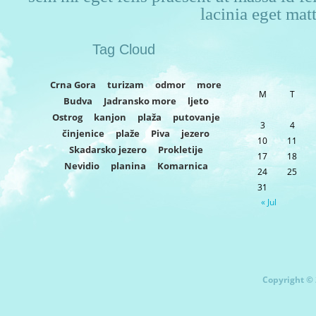
lacinia eget matt
Tag Cloud
Crna Gora
turizam
odmor
more
M
T
Budva
Jadransko more
ljeto
Ostrog
kanjon
plaža
putovanje
3
4
činjenice
plaže
Piva
jezero
10
11
Skadarsko jezero
Prokletije
17
18
Nevidio
planina
Komarnica
24
25
31
« Jul
Copyright © 