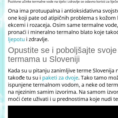
Pozitivne učinke termalne vode na tijelo i zdravlje se odavno koristi za liječe
Ona ima protuupalna i antioksidativna svojstva
one koji pate od atipičnih problema s kožom k
ekcemi i rozaceja. Osim same termalne vod
pronaći i mineralno termalno blato koje tak
ljepotu
i zdravlje.
Opustite se i poboljšajte svoje
termama u Sloveniji
Kada su u pitanju zanimljive terme Slovenija n
takođe tu su i
paketi za dvoje
. Tako tamo mož
ispunjene termalnom vodom, a neke od termi 
na njezinim samim izvorima. Na samom izvor
moći ćete uživati i u prednostima koje nudi t