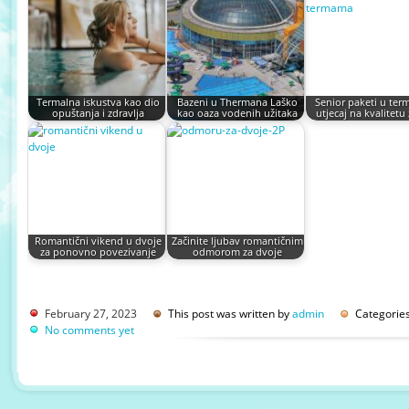
Termalna iskustva kao dio
Bazeni u Thermana Laško
Senior paketi u ter
opuštanja i zdravlja
kao oaza vodenih užitaka
utjecaj na kvalitetu
Romantični vikend u dvoje
Začinite ljubav romantičnim
za ponovno povezivanje
odmorom za dvoje
February 27, 2023
This post was written by
admin
Categories
No comments yet