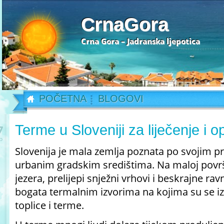
CrnaGora
Crna Gora – Jadranska ljepotica
POČETNA
BLOGOVI
Terme u Sloveniji za liječenje i o
7
b
Slovenija je mala zemlja poznata po svojim p
urbanim gradskim središtima. Na maloj površ
jezera, prelijepi snježni vrhovi i beskrajne ravn
bogata termalnim izvorima na kojima su se i
toplice i terme.