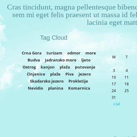
Cras tincidunt, magna pellentesque bibendu
sem mi eget felis praesent ut massa id f
lacinia eget matt
Tag Cloud
Crna Gora
turizam
odmor
more
M
T
Budva
Jadransko more
ljeto
Ostrog
kanjon
plaža
putovanje
3
4
činjenice
plaže
Piva
jezero
10
11
Skadarsko jezero
Prokletije
17
18
Nevidio
planina
Komarnica
24
25
31
« Jul