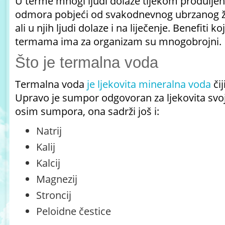
U terme mnogi ljudi dolaze tijekom produljeni
odmora pobjeći od svakodnevnog ubrzanog živo
ali u njih ljudi dolaze i na liječenje. Benefiti 
termama ima za organizam su mnogobrojni.
Što je termalna voda
Termalna voda
je ljekovita mineralna voda
čij
Upravo je sumpor odgovoran za ljekovita svoj
osim sumpora, ona sadrži još i:
Natrij
Kalij
Kalcij
Magnezij
Stroncij
Peloidne čestice