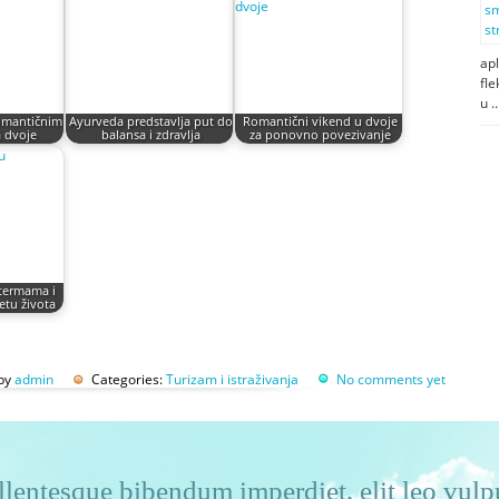
apl
fle
u 
romantičnim
Ayurveda predstavlja put do
Romantični vikend u dvoje
 dvoje
balansa i zdravlja
za ponovno povezivanje
 termama i
tetu života
 by
admin
Categories:
Turizam i istraživanja
No comments yet
lentesque bibendum imperdiet, elit leo vulpu