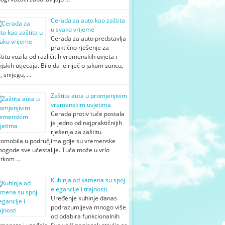
Cerada za auto kao zaštita
u svako vrijeme
Cerada za auto predstavlja
praktično rješenje za
titu vozila od različitih vremenskih uvjeta i
jskih utjecaja. Bilo da je riječ o jakom suncu,
i, snijegu, …
Zaštita auta u promjenjivim
vremenskim uvjetima
Cerada protiv tuče postala
je jedno od najpraktičnijih
rješenja za zaštitu
tomobila u područjima gdje su vremenske
pogode sve učestalije. Tuča može u vrlo
atkom …
Kuhinja od kamena su spoj
elegancije i trajnosti
Uređenje kuhinje danas
podrazumijeva mnogo više
od odabira funkcionalnih