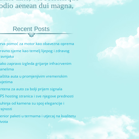
u odio aenean dui magna,
Recent Posts
rva pomoć za motor kao obavezna oprema
ravno sjeme kao temelj lijepog i zdravog
ravnjaka
ako zapravo izgleda grijanje infracrvenim
anelima
aštita auta u promjenjivim vremenskim
vjetima
ntena za auto za bolji prijem signala
PS hosting stranica i sve njegove prednosti
uhinja od kamena su spoj elegancije i
rajnosti
enior paketi u termama i utjecaj na kvalitetu
ivota