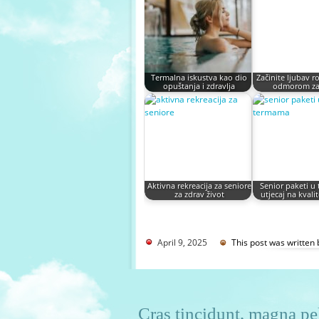
Termalna iskustva kao dio
Začinite ljubav 
opuštanja i zdravlja
odmorom za
Aktivna rekreacija za seniore
Senior paketi u
za zdrav život
utjecaj na kvali
April 9, 2025
This post was written
Cras tincidunt, magna pel