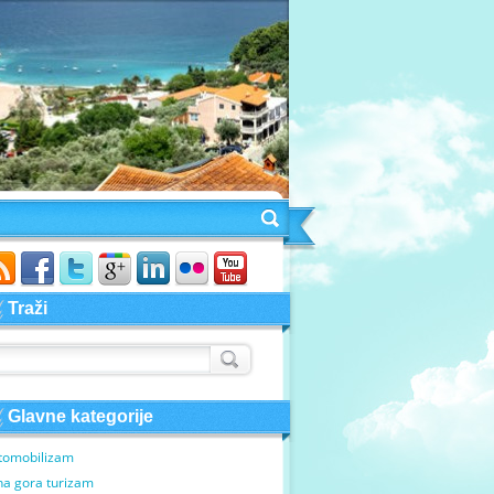
Traži
Glavne kategorije
tomobilizam
na gora turizam