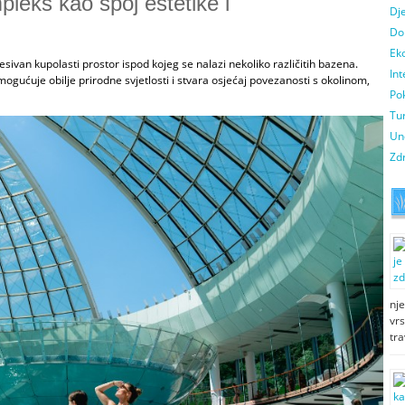
leks kao spoj estetike i
Dje
Do
Ek
sivan kupolasti prostor ispod kojeg se nalazi nekoliko različitih bazena.
Int
gućuje obilje prirodne svjetlosti i stvara osjećaj povezanosti s okolinom,
Pok
Tur
Un
Zdr
nj
vrs
tr