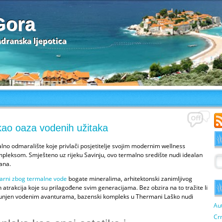
Gora
adranska ljepotica
Off
ao oaza vodenih užitaka
no odmaralište koje privlači posjetitelje svojim modernim wellness
mpleksom. Smješteno uz rijeku Savinju, ovo termalno središte nudi idealan
mana.
arni zbog termalne vode
bogate mineralima, arhitektonski zanimljivog
atrakcija koje su prilagođene svim generacijama. Bez obzira na to tražite li
 ispunjen vodenim avanturama, bazenski kompleks u Thermani Laško nudi
Au
Cr