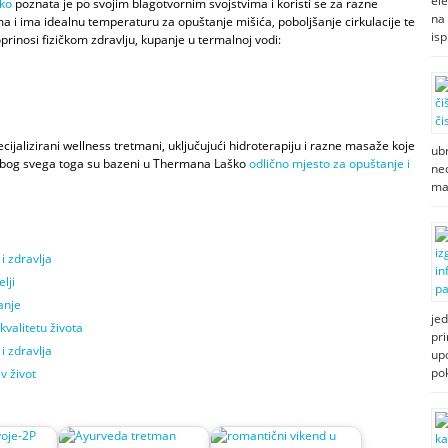
ele
ko
poznata je po svojim blagotvornim svojstvima i koristi se za razne
na 
a i ima idealnu temperaturu za opuštanje mišića, poboljšanje cirkulacije te
isp
rinosi fizičkom zdravlju, kupanje u termalnoj vodi:
jalizirani wellness tretmani, uključujući hidroterapiju i razne masaže koje
ubr
Zbog svega toga su bazeni u Thermana Laško
odlično mjesto za opuštanje i
ned
ma
i zdravlja
lji
anje
jed
kvalitetu života
pri
i zdravlja
up
po
v život