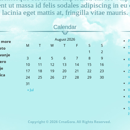
ent ut massa id felis sodales adipiscing in e
lacinia eget mattis at, fringilla vitae mauris.
Calendar
August 2026
P
more
M
T
W
T
F
S
S
T
jeto
1
2
t
vanje
3
4
5
6
7
8
9
K
zero
10
11
12
13
14
15
16
p
je
17
18
19
20
21
22
23
Z
ica
u
24
25
26
27
28
29
30
A
31
« Jul
V
K
t
S
ž
Copyright © 2026 CrnaGora. All Rights Reserved.