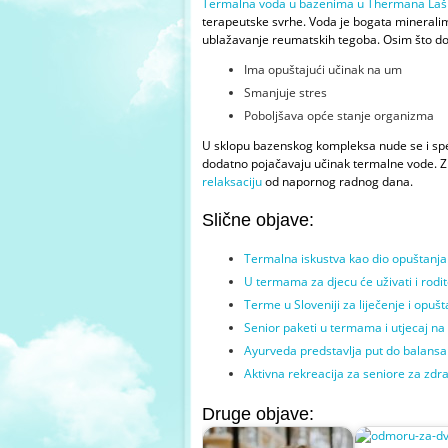
Termalna voda u bazenima u Thermana Laš
terapeutske svrhe. Voda je bogata mineralim
ublažavanje reumatskih tegoba. Osim što dop
Ima opuštajući učinak na um
Smanjuje stres
Poboljšava opće stanje organizma
U sklopu bazenskog kompleksa nude se i speci
dodatno pojačavaju učinak termalne vode. 
relaksaciju
od napornog radnog dana.
Slične objave:
Termalna iskustva kao dio opuštanja 
U termama za djecu će uživati i rodite
Terme u Sloveniji za liječenje i opušt
Senior paketi u termama i utjecaj na 
Ayurveda predstavlja put do balansa 
Aktivna rekreacija za seniore za zdra
Druge objave: