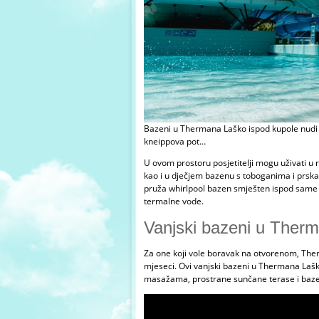
Bazeni u Thermana Laško ispod kupole nudi r
kneippova pot…
U ovom prostoru posjetitelji mogu uživati u
kao i u dječjem bazenu s toboganima i prska
pruža whirlpool bazen smješten ispod same 
termalne vode.
Vanjski bazeni u Ther
Za one koji vole boravak na otvorenom, Therm
mjeseci. Ovi vanjski bazeni u Thermana Lašk
masažama, prostrane sunčane terase i baze