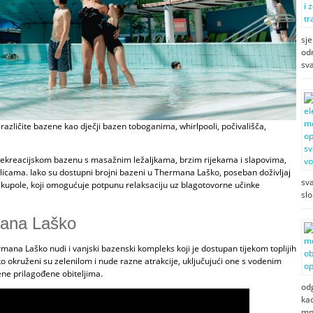
sje
od
sv
azličite bazene kao dječji bazen toboganima, whirlpooli, počivališča,
 rekreacijskom bazenu s masažnim ležaljkama, brzim rijekama i slapovima,
licama. Iako su dostupni brojni
bazeni u Thermana Laško
, poseban doživljaj
sva
kupole, koji omogućuje potpunu relaksaciju uz blagotovorne učinke
slo
mana Laško
ana Laško nudi i vanjski bazenski kompleks koji je dostupan tijekom toplijih
o okruženi su zelenilom i nude razne atrakcije, uključujući one s vodenim
ne prilagođene obiteljima.
odg
kac
mn