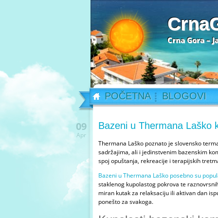
Crna
Crna Gora – J
POČETNA
BLOGOVI
09
Bazeni u Thermana Laško k
Apr
Thermana Laško poznato je slovensko termal
sadržajima, ali i jedinstvenim bazenskim ko
spoj opuštanja, rekreacije i terapijskih tret
Bazeni u Thermana Laško posebno su popul
staklenog kupolastog pokrova te raznovrsnih 
miran kutak za relaksaciju ili aktivan dan
ponešto za svakoga.