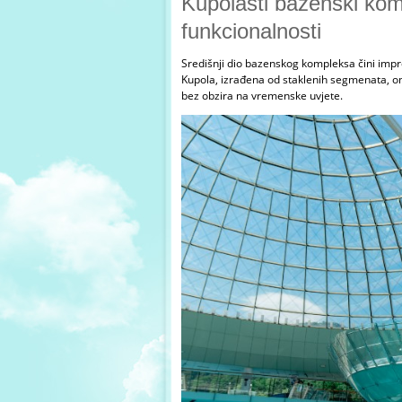
Kupolasti bazenski komp
funkcionalnosti
Središnji dio bazenskog kompleksa čini impre
Kupola, izrađena od staklenih segmenata, omo
bez obzira na vremenske uvjete.