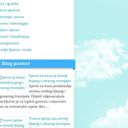
ca i igračke
m in oprema
onomija i posao
ernet i tehnologija
loni i darovi
izam i istraživanja
categorized
avlje ljepota i moda
Blog postovi
Sjeme za travu je temelj
bujnog i zdravog travnjaka
Sjeme za travu predstavlja
osnovu svakog lijepog i
egovanog travnjaka. Odabir odgovarajuće
te ključan je za izgled, gustoću i otpornost
ave na vremenske uvjete. Bez …
Travno sjeme kao temelj
lijepog i zdravog travnjaka