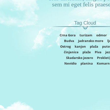
sem mi eget felis praes
Tag Cloud
Crna Gora
turizam
odmor
Budva
Jadransko more
l
Ostrog
kanjon
plaža
puto
činjenice
plaže
Piva
je
Skadarsko jezero
Prokleti
Nevidio
planina
Komarn