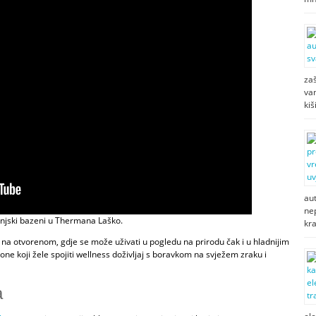
zaš
van
kiš
au
ne
vanjski bazeni u Thermana Laško.
kr
a otvorenom, gdje se može uživati u pogledu na prirodu čak i u hladnijim
one koji žele spojiti wellness doživljaj s boravkom na svježem zraku i
a