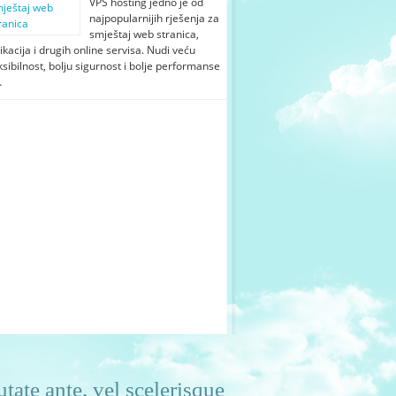
VPS hosting jedno je od
najpopularnijih rješenja za
smještaj web stranica,
ikacija i drugih online servisa. Nudi veću
ksibilnost, bolju sigurnost i bolje performanse
…
tate ante, vel scelerisque