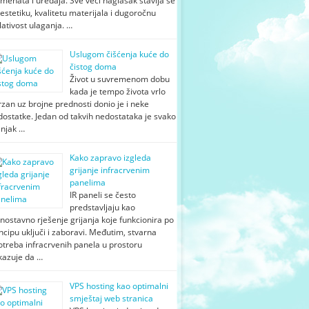
menata i uređaja. Sve veći naglasak stavlja se
estetiku, kvalitetu materijala i dugoročnu
lativost ulaganja. …
Uslugom čišćenja kuće do
čistog doma
Život u suvremenom dobu
kada je tempo života vrlo
zan uz brojne prednosti donio je i neke
ostatke. Jedan od takvih nedostataka je svako
njak …
Kako zapravo izgleda
grijanje infracrvenim
panelima
IR paneli se često
predstavljaju kao
nostavno rješenje grijanja koje funkcionira po
ncipu uključi i zaboravi. Međutim, stvarna
otreba infracrvenih panela u prostoru
kazuje da …
VPS hosting kao optimalni
smještaj web stranica