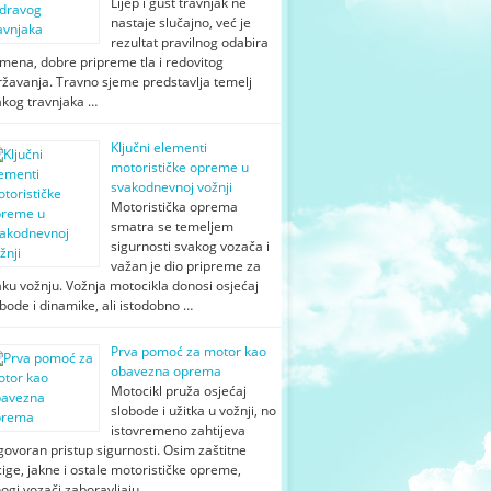
Lijep i gust travnjak ne
nastaje slučajno, već je
rezultat pravilnog odabira
mena, dobre pripreme tla i redovitog
ržavanja. Travno sjeme predstavlja temelj
akog travnjaka …
Ključni elementi
motorističke opreme u
svakodnevnoj vožnji
Motoristička oprema
smatra se temeljem
sigurnosti svakog vozača i
važan je dio pripreme za
ku vožnju. Vožnja motocikla donosi osjećaj
bode i dinamike, ali istodobno …
Prva pomoć za motor kao
obavezna oprema
Motocikl pruža osjećaj
slobode i užitka u vožnji, no
istovremeno zahtijeva
ovoran pristup sigurnosti. Osim zaštitne
ige, jakne i ostale motorističke opreme,
ogi vozači zaboravljaju …