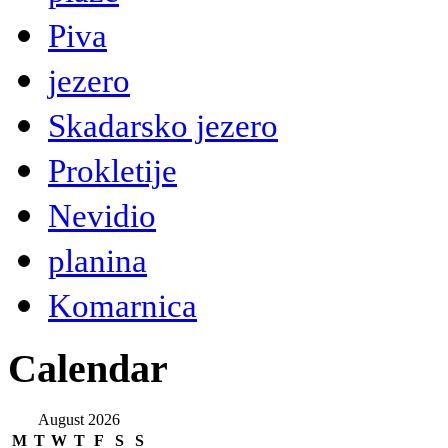
Piva
jezero
Skadarsko jezero
Prokletije
Nevidio
planina
Komarnica
Calendar
August 2026
M
T
W
T
F
S
S