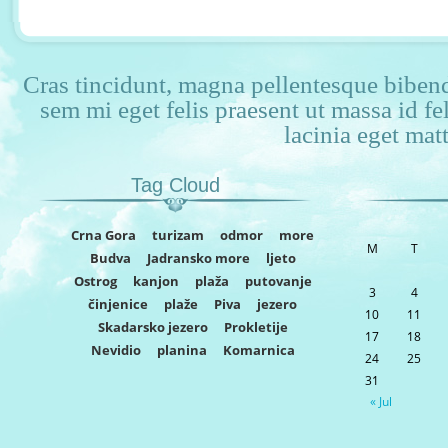
Cras tincidunt, magna pellentesque bibendu
sem mi eget felis praesent ut massa id f
lacinia eget matt
Tag Cloud
Crna Gora
turizam
odmor
more
M
T
Budva
Jadransko more
ljeto
Ostrog
kanjon
plaža
putovanje
3
4
činjenice
plaže
Piva
jezero
10
11
Skadarsko jezero
Prokletije
17
18
Nevidio
planina
Komarnica
24
25
31
« Jul