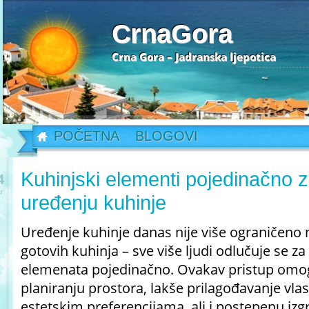
CrnaGora
Crna Gora – Jadranska ljepotica
POČETNA
BLOGOVI
Kuhinjski elementi pojedinačno za
4
r
uređenju kuhinje
Uređenje kuhinje danas nije više ograničeno n
gotovih kuhinja – sve više ljudi odlučuje se z
elemenata pojedinačno. Ovakav pristup omo
planiranju prostora, lakše prilagođavanje vla
estetskim preferencijama, ali i postepenu iz