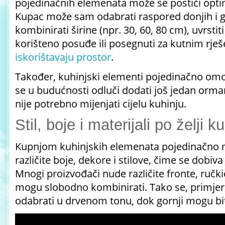
pojedinačnih elemenata može se postići opti
Kupac može sam odabrati raspored donjih i g
kombinirati širine (npr. 30, 60, 80 cm), uvrstit
korišteno posuđe ili posegnuti za kutnim rje
iskorištavaju prostor
.
Također, kuhinjski elementi pojedinačno om
se u budućnosti odluči dodati još jedan ormarić
nije potrebno mijenjati cijelu kuhinju.
Stil, boje i materijali po želji 
Kupnjom kuhinjskih elemenata pojedinačno 
različite boje, dekore i stilove, čime se dobiva
Mnogi proizvođači nude različite fronte, ručki
mogu slobodno kombinirati. Tako se, primjer
odabrati u drvenom tonu, dok gornji mogu biti