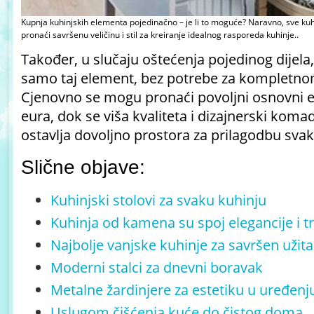
Kupnja kuhinjskih elementa pojedinačno – je li to moguće? Naravno, sve ku
pronaći savršenu veličinu i stil za kreiranje idealnog rasporeda kuhinje..
Također, u slučaju oštećenja pojedinog dijela,
samo taj element, bez potrebe za kompletno
Cjenovno se mogu pronaći povoljni osnovni e
eura, dok se viša kvaliteta i dizajnerski koma
ostavlja dovoljno prostora za prilagodbu sv
Slične objave:
Kuhinjski stolovi za svaku kuhinju
Kuhinja od kamena su spoj elegancije i tr
Najbolje vanjske kuhinje za savršen uži
Moderni stalci za dnevni boravak
Metalne žardinjere za estetiku u uređenj
Uslugom čišćenja kuće do čistog doma