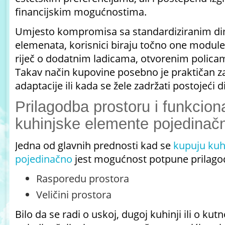
financijskim mogućnostima.
Umjesto kompromisa sa standardiziranim d
elemenata, korisnici biraju točno one module k
riječ o dodatnim ladicama, otvorenim policam
Takav način kupovine posebno je praktičan z
adaptacije ili kada se žele zadržati postojeći d
Prilagodba prostoru i funkcion
kuhinjske elemente pojedinač
Jedna od glavnih prednosti kad se
kupuju kuh
pojedinačno
jest mogućnost potpune prilago
Rasporedu prostora
Veličini prostora
Bilo da se radi o uskoj, dugoj kuhinji ili o kut