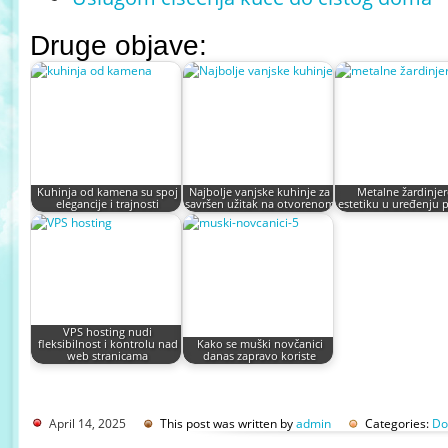
Druge objave:
Kuhinja od kamena su spoj
Najbolje vanjske kuhinje za
Metalne žardinjer
elegancije i trajnosti
savršen užitak na otvorenom
estetiku u uređenju 
VPS hosting nudi
fleksibilnost i kontrolu nad
Kako se muški novčanici
web stranicama
danas zapravo koriste
April 14, 2025
This post was written by
admin
Categories:
Do