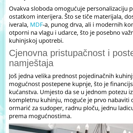
Ovakva sloboda omogućuje personalizaciju pr
ostatkom interijera. Što se tiče materijala, d
iverala,
MDF
-a, punog drva, ali i modernih ko
otporni na vlagu i udarce, što je posebno va
kuhinjskoj upotrebi.
Cjenovna pristupačnost i pos
namještaja
Još jedna velika prednost pojedinačnih kuhin
mogućnost postepene kupnje, što je financijs
kućanstva. Umjesto da se u jednom potezu izd
kompletnu kuhinju, moguće je prvo nabaviti
ormarić za sudoper, radnu ploču, jednu ladicu
prema mogućnostima.