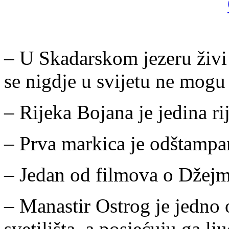
– U Skadarskom jezeru živi 
se nigdje u svijetu ne mogu
– Rijeka Bojana je jedina ri
– Prva markica je odštampa
– Jedan od filmova o Džejm
– Manastir Ostrog je jedno 
svetilišta, a posjećuju ga lju