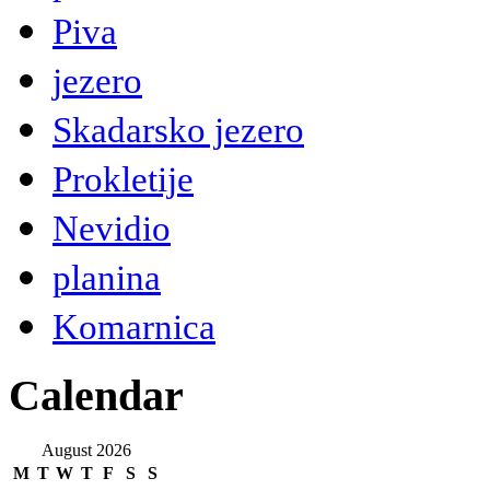
Piva
jezero
Skadarsko jezero
Prokletije
Nevidio
planina
Komarnica
Calendar
August 2026
M
T
W
T
F
S
S