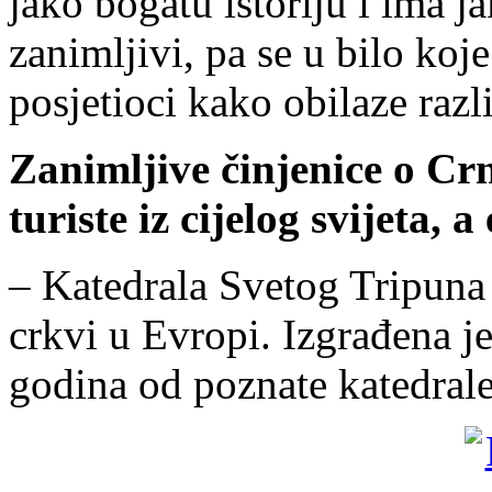
jako bogatu istoriju i ima 
zanimljivi, pa se u bilo ko
posjetioci kako obilaze razl
Zanimljive činjenice o Cr
turiste iz cijelog svijeta, a
– Katedrala Svetog Tripuna 
crkvi u Evropi. Izgrađena je
godina od poznate katedral