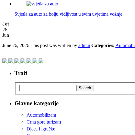
Svjetla za auto za bolju vidljivost u svim uvjetima vožnje
Off
26
Jun
June 26, 2026
This post was written by
admin
Categories:
Automobi
Traži
Search
Glavne kategorije
Automobilizam
Crna gora turizam
Djeca i igračke