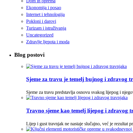
Dom in oprema
Ekonomija i posao
Internet i tehnologija
Pokloni i darovi
Turizam i istraživanja
Uncategorized
Zdravlje ljepota i moda
Blog postovi
Sjeme za travu je temelj bujnog i zdravog 
Sjeme za travu predstavlja osnovu svakog lijepog i njego
Travno sjeme kao temelj lijepog i zdravog 
Lijep i gust travnjak ne nastaje slučajno, već je rezulta