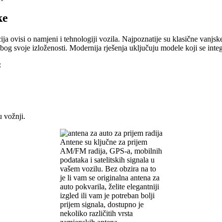
ke
ija ovisi o namjeni i tehnologiji vozila. Najpoznatije su klasične vanjs
og svoje izloženosti. Modernija rješenja uključuju modele koji se integr
:
u vožnji.
Antene su ključne za prijem
AM/FM radija, GPS-a, mobilnih
podataka i satelitskih signala u
vašem vozilu. Bez obzira na to
je li vam se originalna antena za
auto pokvarila, želite elegantniji
izgled ili vam je potreban bolji
prijem signala, dostupno je
nekoliko različitih vrsta