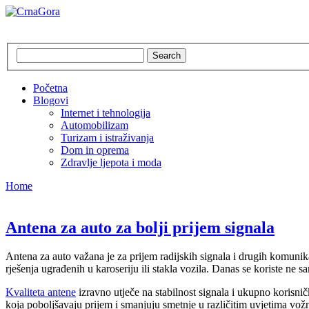
CrnaGora
Crna Gora – Jadranska ljepotica
Search
Početna
Blogovi
Internet i tehnologija
Automobilizam
Turizam i istraživanja
Dom in oprema
Zdravlje ljepota i moda
Home
Antena za auto za bolji prijem signala
Antena za auto važana je za prijem radijskih signala i drugih komunik
rješenja ugrađenih u karoseriju ili stakla vozila. Danas se koriste ne
Kvaliteta antene
izravno utječe na stabilnost signala i ukupno korisni
koja poboljšavaju prijem i smanjuju smetnje u različitim uvjetima vožnj