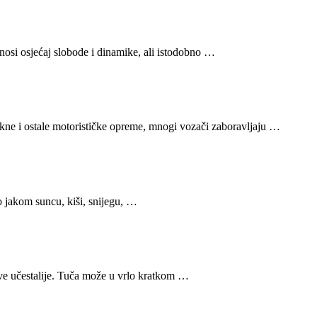
nosi osjećaj slobode i dinamike, ali istodobno …
jakne i ostale motorističke opreme, mnogi vozači zaboravljaju …
 o jakom suncu, kiši, snijegu, …
sve učestalije. Tuča može u vrlo kratkom …