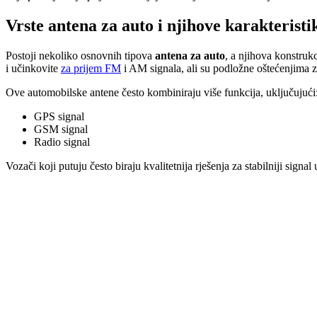
Vrste antena za auto i njihove karakteristi
Postoji nekoliko osnovnih tipova
antena za auto
, a njihova konstrukc
i učinkovite
za prijem FM
i AM signala, ali su podložne oštećenjima zb
Ove automobilske antene često kombiniraju više funkcija, uključujući
GPS signal
GSM signal
Radio signal
Vozači koji putuju često biraju kvalitetnija rješenja za stabilniji signal 