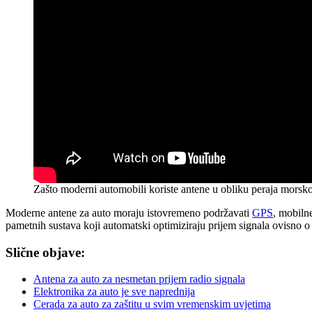
Zašto moderni automobili koriste antene u obliku peraja morsko
Moderne antene za auto moraju istovremeno podržavati
GPS
, mobilne
pametnih sustava koji automatski optimiziraju prijem signala ovisno o 
Slične objave:
Antena za auto za nesmetan prijem radio signala
Elektronika za auto je sve naprednija
Cerada za auto za zaštitu u svim vremenskim uvjetima