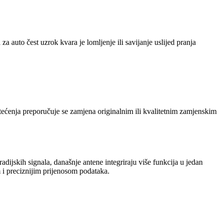
a auto čest uzrok kvara je lomljenje ili savijanje uslijed pranja
štećenja preporučuje se zamjena originalnim ili kvalitetnim zamjenskim
dijskih signala, današnje antene integriraju više funkcija u jedan
m i preciznijim prijenosom podataka.