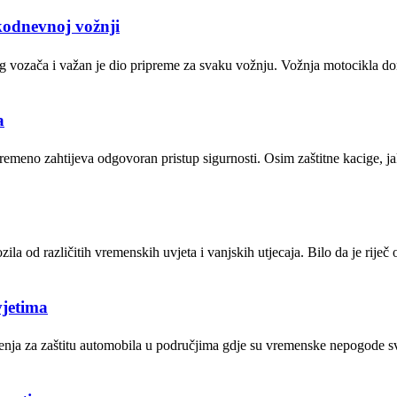
kodnevnoj vožnji
g vozača i važan je dio pripreme za svaku vožnju. Vožnja motocikla do
a
ovremeno zahtijeva odgovoran pristup sigurnosti. Osim zaštitne kacige, 
zila od različitih vremenskih uvjeta i vanjskih utjecaja. Bilo da je riječ
vjetima
ješenja za zaštitu automobila u područjima gdje su vremenske nepogode 