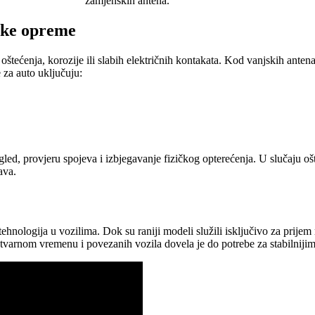
zamjenskih antena.
ske opreme
tećenja, korozije ili slabih električnih kontakata. Kod vanjskih antena z
 za auto uključuju:
led, provjeru spojeva i izbjegavanje fizičkog opterećenja. U slučaju o
tava.
ologija u vozilima. Dok su raniji modeli služili isključivo za prijem ra
stvarnom vremenu i povezanih vozila dovela je do potrebe za stabilniji