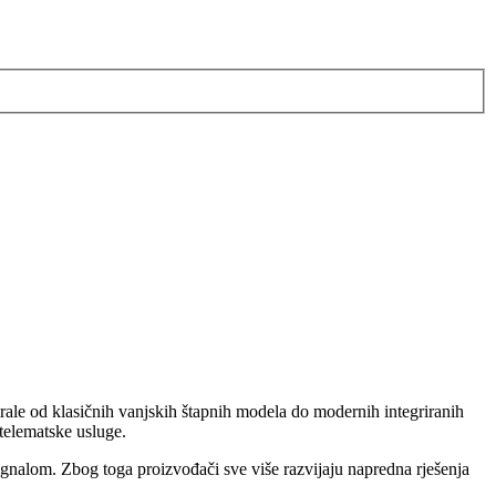
irale od klasičnih vanjskih štapnih modela do modernih integriranih
 telematske usluge.
signalom. Zbog toga proizvođači sve više razvijaju napredna rješenja