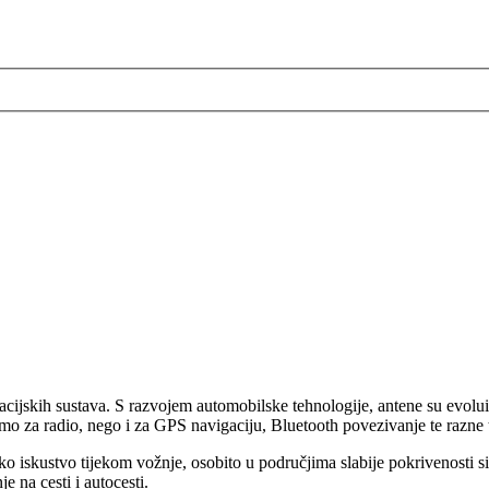
acijskih sustava. S razvojem automobilske tehnologije, antene su evolu
 samo za radio, nego i za GPS navigaciju, Bluetooth povezivanje te razne
čko iskustvo tijekom vožnje, osobito u područjima slabije pokrivenosti 
e na cesti i autocesti.