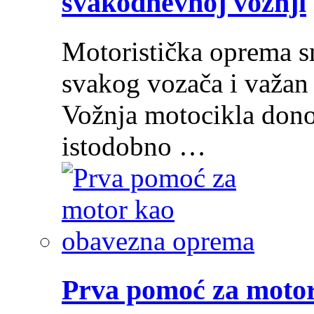
svakodnevnoj vožnji
Motoristička oprema s
svakog vozača i važan 
Vožnja motocikla donos
istodobno …
Prva pomoć za moto