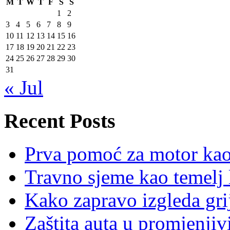
M
T
W
T
F
S
S
1
2
3
4
5
6
7
8
9
10
11
12
13
14
15
16
17
18
19
20
21
22
23
24
25
26
27
28
29
30
31
« Jul
Recent Posts
Prva pomoć za motor ka
Travno sjeme kao temelj 
Kako zapravo izgleda gri
Zaštita auta u promjenj