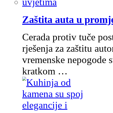
Zaštita auta u prom
Cerada protiv tuče post
rješenja za zaštitu au
vremenske nepogode sv
kratkom …