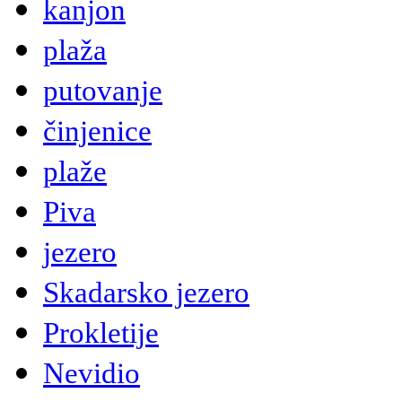
kanjon
plaža
putovanje
činjenice
plaže
Piva
jezero
Skadarsko jezero
Prokletije
Nevidio