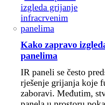
Kako zapravo izgleda
panelima
IR paneli se često pre
rješenje grijanja koje 
zaboravi. Međutim, stv
panela u prostoru pok