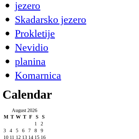
jezero
Skadarsko jezero
Prokletije
Nevidio
planina
Komarnica
Calendar
August 2026
M
T
W
T
F
S
S
1
2
3
4
5
6
7
8
9
10
11
12
13
14
15
16