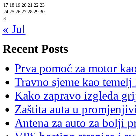
17
18
19
20
21
22
23
24
25
26
27
28
29
30
31
« Jul
Recent Posts
Prva pomoć za motor ka
Travno sjeme kao temelj 
Kako zapravo izgleda gri
Zaštita auta u promjenj
Antena za auto za bolji p