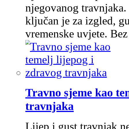
njegovanog travnjaka.
ključan je za izgled, g
vremenske uvjete. Be
Travno sjeme kao tem
travnjaka
Lijep i gust travnjak ne