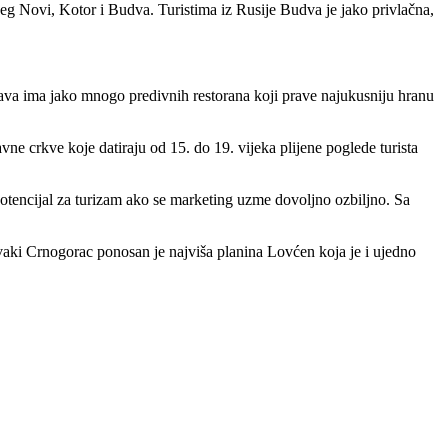
rceg Novi, Kotor i Budva. Turistima iz Rusije Budva je jako privlačna,
ržava ima jako mnogo predivnih restorana koji prave najukusniju hranu
avne crkve koje datiraju od 15. do 19. vijeka plijene poglede turista
 potencijal za turizam ako se marketing uzme dovoljno ozbiljno. Sa
svaki Crnogorac ponosan je najviša planina Lovćen koja je i ujedno