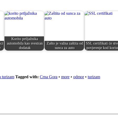
Korito prtljažnika
ci
automobila kao svestran
Zašto je važna zaštita od
SSL certifikati će stvo
e
dodatak
sunca za auto
povjerenje kod koris
a turizam
Tagged with:
Crna Gora
•
more
•
odmor
•
turizam