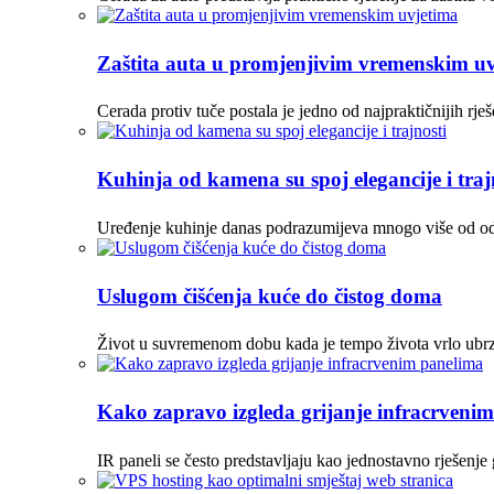
Zaštita auta u promjenjivim vremenskim u
Cerada protiv tuče postala je jedno od najpraktičnijih r
Kuhinja od kamena su spoj elegancije i traj
Uređenje kuhinje danas podrazumijeva mnogo više od odabi
Uslugom čišćenja kuće do čistog doma
Život u suvremenom dobu kada je tempo života vrlo ubrza
Kako zapravo izgleda grijanje infracrveni
IR paneli se često predstavljaju kao jednostavno rješenje