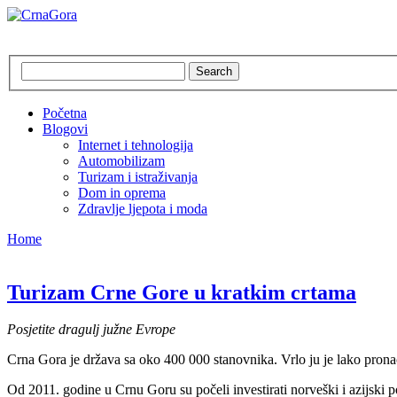
CrnaGora
Crna Gora – Jadranska ljepotica
Search
Početna
Blogovi
Internet i tehnologija
Automobilizam
Turizam i istraživanja
Dom in oprema
Zdravlje ljepota i moda
Home
Turizam Crne Gore u kratkim crtama
Posjetite dragulj južne Evrope
Crna Gora je država sa oko 400 000 stanovnika. Vrlo ju je lako pronaći
Od 2011. godine u Crnu Goru su počeli investirati norveški i azijski 