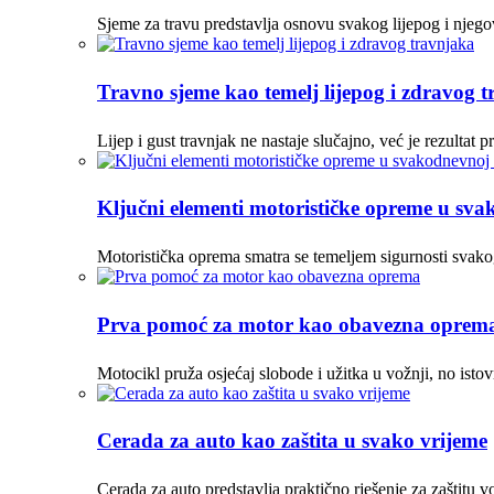
Sjeme za travu predstavlja osnovu svakog lijepog i njego
Travno sjeme kao temelj lijepog i zdravog 
Lijep i gust travnjak ne nastaje slučajno, već je rezulta
Ključni elementi motorističke opreme u sva
Motoristička oprema smatra se temeljem sigurnosti svako
Prva pomoć za motor kao obavezna oprem
Motocikl pruža osjećaj slobode i užitka u vožnji, no ist
Cerada za auto kao zaštita u svako vrijeme
Cerada za auto predstavlja praktično rješenje za zaštitu vo