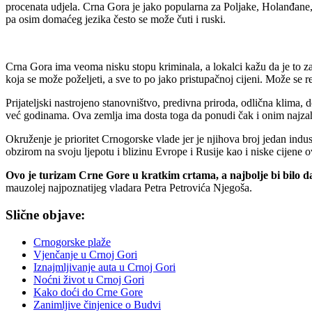
procenata udjela. Crna Gora je jako popularna za Poljake, Holanđane, S
pa osim domaćeg jezika često se može čuti i ruski.
Crna Gora ima veoma nisku stopu kriminala, a lokalci kažu da je to za
koja se može poželjeti, a sve to po jako pristupačnoj cijeni. Može se r
Prijateljski nastrojeno stanovništvo, predivna priroda, odlična klima, d
već godinama. Ova zemlja ima dosta toga da ponudi čak i onim najzaht
Okruženje je prioritet Crnogorske vlade jer je njihova broj jedan indu
obzirom na svoju ljepotu i blizinu Evrope i Rusije kao i niske cijene 
Ovo je turizam Crne Gore u kratkim crtama, a najbolje bi bilo da
mauzolej najpoznatijeg vladara Petra Petrovića Njegoša.
Slične objave:
Crnogorske plaže
Vjenčanje u Crnoj Gori
Iznajmljivanje auta u Crnoj Gori
Noćni život u Crnoj Gori
Kako doći do Crne Gore
Zanimljive činjenice o Budvi