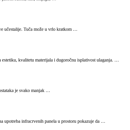
sve učestalije. Tuča može u vrlo kratkom …
stetiku, kvalitetu materijala i dugoročnu isplativost ulaganja. …
dostataka je svako manjak …
arna upotreba infracrvenih panela u prostoru pokazuje da …