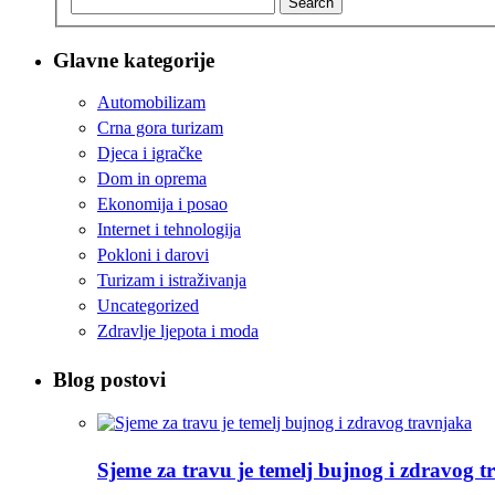
Search
Glavne kategorije
Automobilizam
Crna gora turizam
Djeca i igračke
Dom in oprema
Ekonomija i posao
Internet i tehnologija
Pokloni i darovi
Turizam i istraživanja
Uncategorized
Zdravlje ljepota i moda
Blog postovi
Sjeme za travu je temelj bujnog i zdravog 