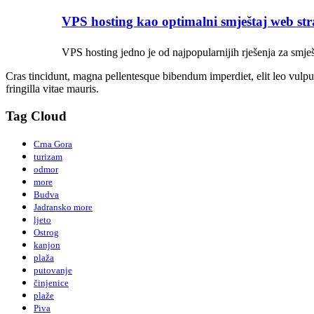
VPS hosting kao optimalni smještaj web str
VPS hosting jedno je od najpopularnijih rješenja za smješt
Cras tincidunt, magna pellentesque bibendum imperdiet, elit leo vulputa
fringilla vitae mauris.
Tag Cloud
Crna Gora
turizam
odmor
more
Budva
Jadransko more
ljeto
Ostrog
kanjon
plaža
putovanje
činjenice
plaže
Piva