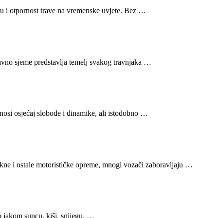
ću i otpornost trave na vremenske uvjete. Bez …
Travno sjeme predstavlja temelj svakog travnjaka …
nosi osjećaj slobode i dinamike, ali istodobno …
jakne i ostale motorističke opreme, mnogi vozači zaboravljaju …
 o jakom suncu, kiši, snijegu, …