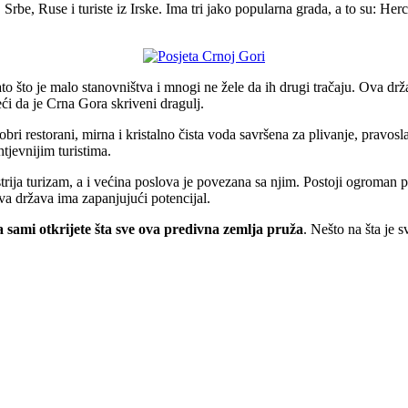
rbe, Ruse i turiste iz Irske. Ima tri jako popularna grada, a to su: He
to što je malo stanovništva i mnogi ne žele da ih drugi tračaju. Ova d
eći da je Crna Gora skriveni dragulj.
obri restorani, mirna i kristalno čista voda savršena za plivanje, pravosl
jevnijim turistima.
strija turizam, a i većina poslova je povezana sa njim. Postoji ogroman
ova država ima zapanjujući potencijal.
 sami otkrijete šta sve ova predivna zemlja pruža
. Nešto na šta je 