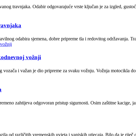
vanog travnjaka. Odabir odgovarajuće vrste ključan je za izgled, gusto
travnjaka
t pravilnog odabira sjemena, dobre pripreme tla i redovitog održavanja. 
kodnevnoj vožnji
g vozača i važan je dio pripreme za svaku vožnju. Vožnja motocikla do
a
ovremeno zahtijeva odgovoran pristup sigurnosti. Osim zaštitne kacige, 
zila od različitih vremenskih uvjeta i vanjskih utjecaja. Bilo da je riječ