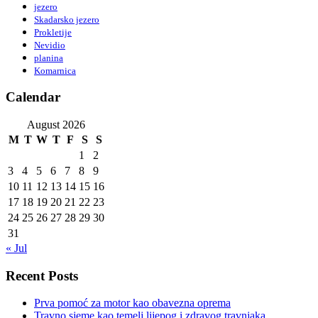
jezero
Skadarsko jezero
Prokletije
Nevidio
planina
Komarnica
Calendar
August 2026
M
T
W
T
F
S
S
1
2
3
4
5
6
7
8
9
10
11
12
13
14
15
16
17
18
19
20
21
22
23
24
25
26
27
28
29
30
31
« Jul
Recent Posts
Prva pomoć za motor kao obavezna oprema
Travno sjeme kao temelj lijepog i zdravog travnjaka