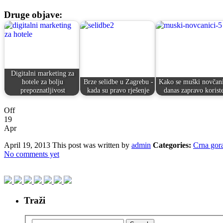
Druge objave:
Digitalni marketing za
hotele za bolju
Brze selidbe u Zagrebu -
Kako se muški novčani
prepoznatljivost
kada su pravo rješenje
danas zapravo korist
Off
19
Apr
April 19, 2013
This post was written by
admin
Categories:
Crna gor
No comments yet
Traži