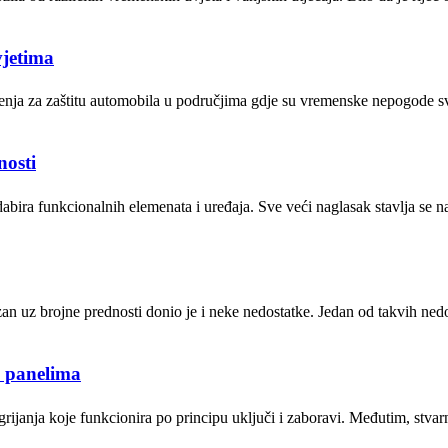
vjetima
ješenja za zaštitu automobila u područjima gdje su vremenske nepogode 
nosti
ra funkcionalnih elemenata i uređaja. Sve veći naglasak stavlja se na e
n uz brojne prednosti donio je i neke nedostatke. Jedan od takvih ne
m panelima
 grijanja koje funkcionira po principu uključi i zaboravi. Međutim, stv