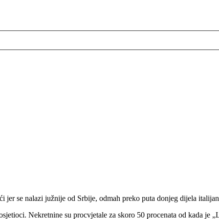
 jer se nalazi južnije od Srbije, odmah preko puta donjeg dijela italija
posjetioci. Nekretnine su procvjetale za skoro 50 procenata od kada je