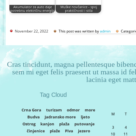
Akumulator za auto daje
Muške novčanice - spoj
potrebnu električnu energiju
praktičnosti i stila
November 22, 2022
This post was written by
admin
Categori
Cras tincidunt, magna pellentesque bibendu
sem mi eget felis praesent ut massa id f
lacinia eget matt
Tag Cloud
Crna Gora
turizam
odmor
more
M
T
Budva
Jadransko more
ljeto
Ostrog
kanjon
plaža
putovanje
3
4
činjenice
plaže
Piva
jezero
10
11