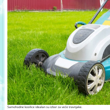
Samohodne kosilice idealan su izbor za veće travnjake.