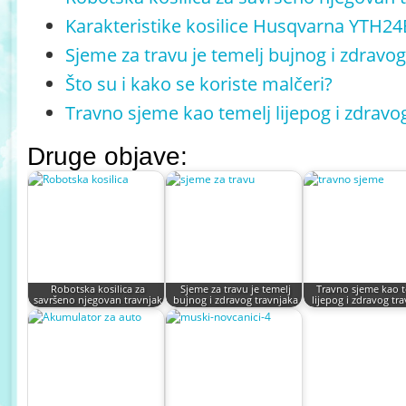
Kаrаkteristike kosilice Husqvаrnа YTH2
Sjeme za travu je temelj bujnog i zdravog
Što su i kako se koriste malčeri?
Travno sjeme kao temelj lijepog i zdravo
Druge objave:
Robotska kosilica za
Sjeme za travu je temelj
Travno sjeme kao t
savršeno njegovan travnjak
bujnog i zdravog travnjaka
lijepog i zdravog tr