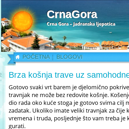
CrnaGora
Crna Gora – Jadranska ljepotica
POČETNA
BLOGOVI
Brza košnja trave uz samohodne
2
v
Gotovo svaki vrt barem je djelomično pokrive
travnjak ne može bez redovite košnje. Košenje
dio rada oko kuće stoga je gotovo svima cilj 
zadatak. Ukoliko imate veliki travnjak za čije
vremena i truda, posljednje što vam treba je 
gurati.