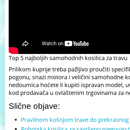
Top 5 najboljih samohodnih kosilica za travu
Prilikom kupnje treba pažljivo proučiti specifi
pogonu, snazi motora i veličini samohodne kos
nedoumica hoćete li kupiti ispravan model, uv
kod prodavača u ovlaštenim trgovinama za ne
Slične objave:
Pravilnom košnjom trave do prekrasnog 
Robotska kosilica za savršeno njegovan 