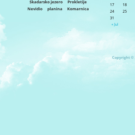
Skadarsko jezero
Prokletije
17
18
Nevidio
planina
Komarnica
24
25
31
« Jul
Copyright © 