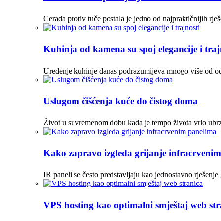
Cerada protiv tuče postala je jedno od najpraktičnijih r
Kuhinja od kamena su spoj elegancije i traj
Uređenje kuhinje danas podrazumijeva mnogo više od odabi
Uslugom čišćenja kuće do čistog doma
Život u suvremenom dobu kada je tempo života vrlo ubrza
Kako zapravo izgleda grijanje infracrveni
IR paneli se često predstavljaju kao jednostavno rješenje
VPS hosting kao optimalni smještaj web str