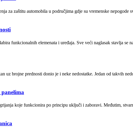
ješenja za zaštitu automobila u područjima gdje su vremenske nepogode 
nosti
ra funkcionalnih elemenata i uređaja. Sve veći naglasak stavlja se na e
n uz brojne prednosti donio je i neke nedostatke. Jedan od takvih ne
m panelima
 grijanja koje funkcionira po principu uključi i zaboravi. Međutim, stv
anica