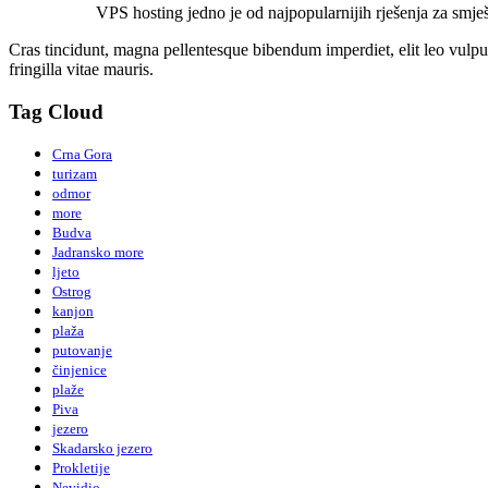
VPS hosting jedno je od najpopularnijih rješenja za smješt
Cras tincidunt, magna pellentesque bibendum imperdiet, elit leo vulputa
fringilla vitae mauris.
Tag Cloud
Crna Gora
turizam
odmor
more
Budva
Jadransko more
ljeto
Ostrog
kanjon
plaža
putovanje
činjenice
plaže
Piva
jezero
Skadarsko jezero
Prokletije
Nevidio