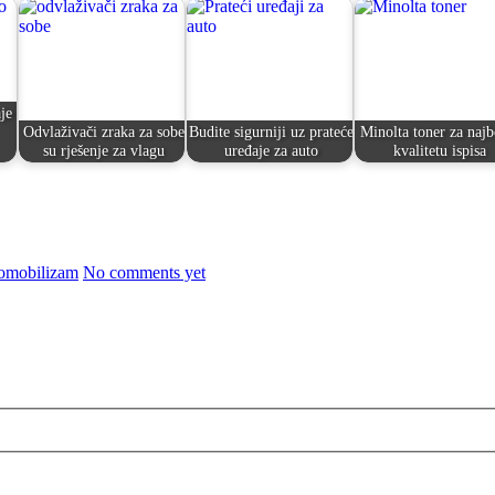
je
Odvlaživači zraka za sobe
Budite sigurniji uz prateće
Minolta toner za najb
su rješenje za vlagu
uređaje za auto
kvalitetu ispisa
omobilizam
No comments yet