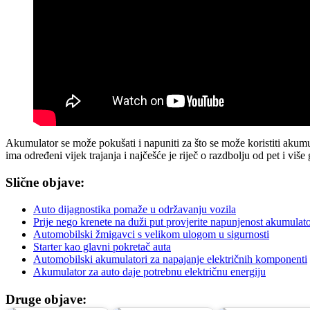
Akumulator se može pokušati i napuniti za što se može koristiti ak
ima određeni vijek trajanja i najčešće je riječ o razdbolju od pet i više
Slične objave:
Auto dijagnostika pomaže u održavanju vozila
Prije nego krenete na duži put provjerite napunjenost akumulat
Automobilski žmigavci s velikom ulogom u sigurnosti
Starter kao glavni pokretač auta
Automobilski akumulatori za napajanje električnih komponenti
Akumulator za auto daje potrebnu električnu energiju
Druge objave: