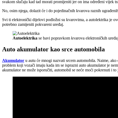
svakom slučaju kad tad morati promijeniti jer on ima određeni vijek tr
No, osim njega, dolazit će i do pojedinačnih kvarova raznih ugrađenih e
Svi ti elektronički dijelovi podložni su kvarovima, a autolektrika je o
potrebno zamijeniti pokvareni uređaj.
Autoelektrika
se bavi popravkom kvarova elektroničkih uređa
Auto akumulator kao srce automobila
Akumulator
u autu će mnogi nazvati srcem automobila. Naime, ako on p
problem koji vozači imaju kada im se isprazni auto akumulator je nem
akumulator ne može isporučiti, automobil se neće moći pokrenuti i to je