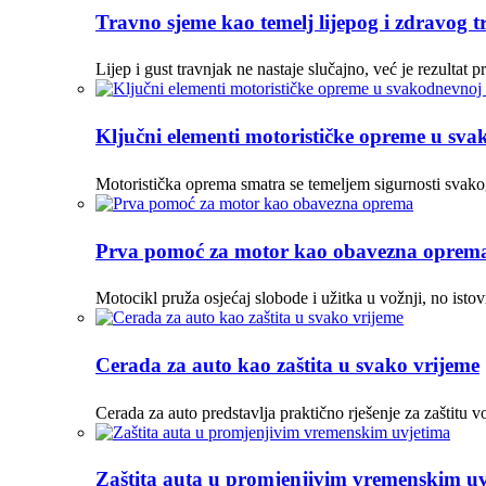
Travno sjeme kao temelj lijepog i zdravog 
Lijep i gust travnjak ne nastaje slučajno, već je rezulta
Ključni elementi motorističke opreme u sva
Motoristička oprema smatra se temeljem sigurnosti svako
Prva pomoć za motor kao obavezna oprem
Motocikl pruža osjećaj slobode i užitka u vožnji, no ist
Cerada za auto kao zaštita u svako vrijeme
Cerada za auto predstavlja praktično rješenje za zaštitu vo
Zaštita auta u promjenjivim vremenskim u