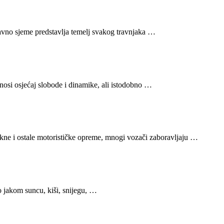
Travno sjeme predstavlja temelj svakog travnjaka …
nosi osjećaj slobode i dinamike, ali istodobno …
jakne i ostale motorističke opreme, mnogi vozači zaboravljaju …
 o jakom suncu, kiši, snijegu, …