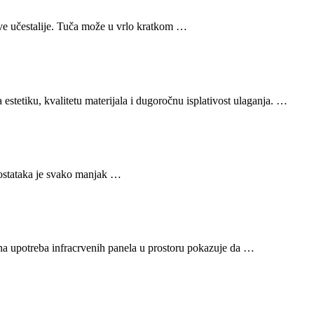
sve učestalije. Tuča može u vrlo kratkom …
stetiku, kvalitetu materijala i dugoročnu isplativost ulaganja. …
dostataka je svako manjak …
arna upotreba infracrvenih panela u prostoru pokazuje da …