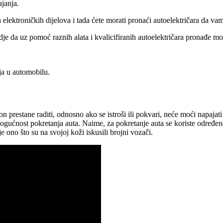
ajanja.
lektroničkih dijelova i tada ćete morati pronaći autoelektričara da vam 
vdje da uz pomoć raznih alata i kvalicifiranih autoelektričara pronađe mo
ja u automobilu.
restane raditi, odnosno ako se istroši ili pokvari, neće moći napajati 
ogućnost pokretanja auta. Naime, za pokretanje auta se koriste određen
 ono što su na svojoj koži iskusili brojni vozači.