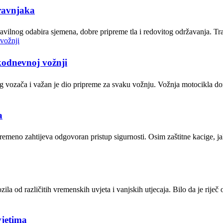
travnjaka
t pravilnog odabira sjemena, dobre pripreme tla i redovitog održavanja. 
kodnevnoj vožnji
g vozača i važan je dio pripreme za svaku vožnju. Vožnja motocikla do
a
ovremeno zahtijeva odgovoran pristup sigurnosti. Osim zaštitne kacige, 
zila od različitih vremenskih uvjeta i vanjskih utjecaja. Bilo da je riječ
vjetima