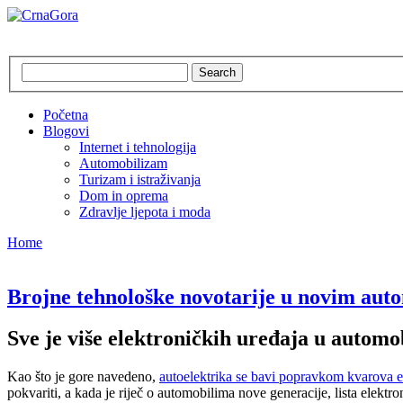
CrnaGora
Crna Gora – Jadranska ljepotica
Search
Početna
Blogovi
Internet i tehnologija
Automobilizam
Turizam i istraživanja
Dom in oprema
Zdravlje ljepota i moda
Home
Brojne tehnološke novotarije u novim aut
Sve je više elektroničkih uređaja u automo
Kao što je gore navedeno,
autoelektrika se bavi popravkom kvarova e
pokvariti, a kada je riječ o automobilima nove generacije, lista elektr