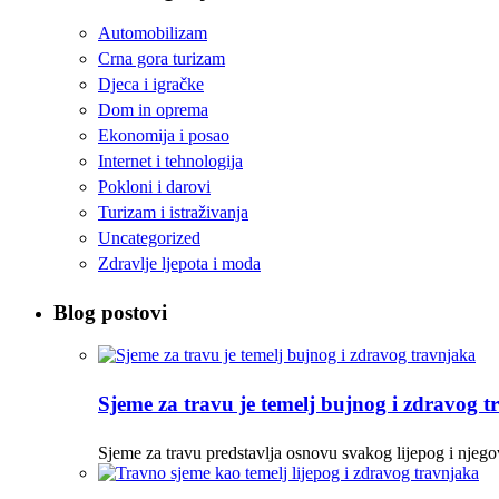
Automobilizam
Crna gora turizam
Djeca i igračke
Dom in oprema
Ekonomija i posao
Internet i tehnologija
Pokloni i darovi
Turizam i istraživanja
Uncategorized
Zdravlje ljepota i moda
Blog postovi
Sjeme za travu je temelj bujnog i zdravog 
Sjeme za travu predstavlja osnovu svakog lijepog i njego