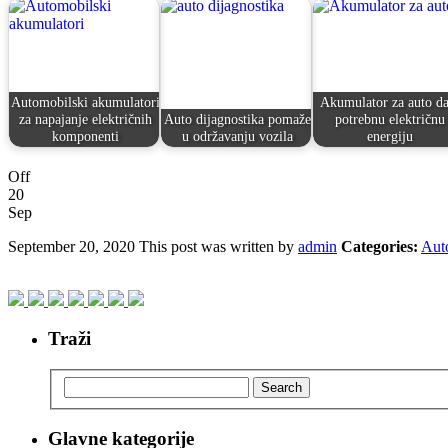
Automobilski akumulatori
Akumulator za auto da
za napajanje električnih
Auto dijagnostika pomaže
potrebnu električnu
komponenti
u održavanju vozila
energiju
Off
20
Sep
September 20, 2020
This post was written by
admin
Categories:
Aut
Traži
Search
Glavne kategorije