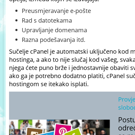
Preusmjeravanje e-pošte
Rad s datotekama
Upravljanje domenama
Razna podešavanja itd.
Sučelje cPanel je automatski uključeno kod 
hostinga, a ako to nije slučaj kod vašeg, svak
njega ćete puno brže i jednostavnije obaviti s
ako ga je potrebno dodatno platiti, cPanel su
hostingom se itekako isplati.
Provje
slobo
Post
odre