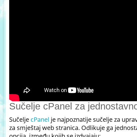
Sučelje cPanel za jednostavno
Sučelje
cPanel
je najpoznatije sučelje za upra
za smještaj web stranica. Odlikuje ga jednosta
opcija, između kojih se izdvajaju: