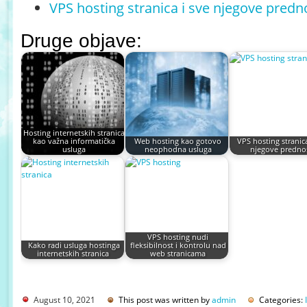
VPS hosting stranica i sve njegove predn
Druge objave:
Hosting internetskih stranica
kao važna informatička
Web hosting kao gotovo
VPS hosting stranica
usluga
neophodna usluga
njegove prednos
VPS hosting nudi
Kako radi usluga hostinga
fleksibilnost i kontrolu nad
internetskih stranica
web stranicama
August 10, 2021
This post was written by
admin
Categories: