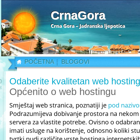
CrnaGora
Crna Gora – Jadranska ljepotica
POČETNA
BLOGOVI
Odaberite kvalitetan web hostin
0
g
Općenito o web hostingu
Smještaj web stranica, poznatiji je
pod naziv
Podrazumijeva dobivanje prostora na nekom se
servera za vlastite potrebe. Ovisno o odabranoj
imati usluge na korištenje, odnosno koliki stu
tvrtki nudi različite vrste hostinga internetski