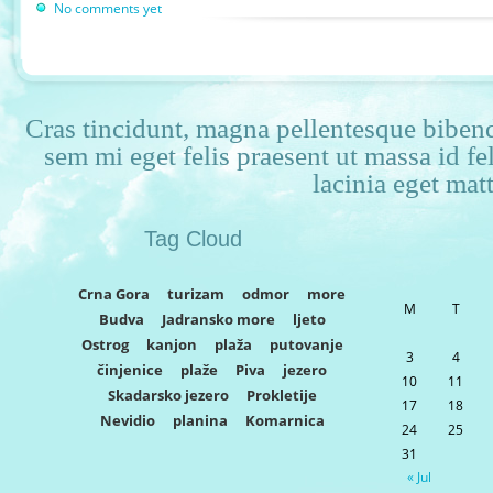
No comments yet
Cras tincidunt, magna pellentesque bibendu
sem mi eget felis praesent ut massa id f
lacinia eget matt
Tag Cloud
Crna Gora
turizam
odmor
more
M
T
Budva
Jadransko more
ljeto
Ostrog
kanjon
plaža
putovanje
3
4
činjenice
plaže
Piva
jezero
10
11
Skadarsko jezero
Prokletije
17
18
Nevidio
planina
Komarnica
24
25
31
« Jul