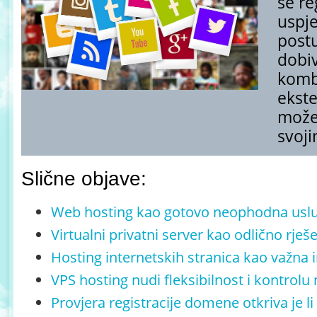
se re
uspje
postu
dobi
kombi
ekste
može
svoj
Slične objave:
Web hosting kao gotovo neophodna usl
Virtualni privatni server kao odlično rješ
Hosting internetskih stranica kao važna 
VPS hosting nudi fleksibilnost i kontrol
Provjera registracije domene otkriva je l