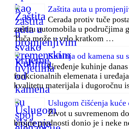
Zaštita auta u promjen
Cerada protiv tuče posta
zaštitu automobila u područjima 
Tuča može u vrlo kratkom …
Kuhinja od kamena su spo
Uređenje kuhinje danas
funkcionalnih elemenata i uređaja.
kvalitetu materijala i dugoročnu i
Uslugom čišćenja kuće 
Život u suvremenom dob
brojne prednosti donio je i neke n