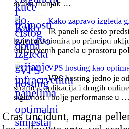
svako manjak …
Kako zapravo izgleda g
IR paneli se često preds
koje funkcionira po principu uklj
infracrvenih panela u prostoru p
VPS hosting kao optimal
VPS hosting jedno je od
stranica, aplikacija i drugih onlin
sigurnost i bolje performanse u 
Cras tincidunt, magna pelle