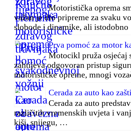
Motoristička oprema sma
važan je dio pripreme za svaku vo
slobode i dinamike, ali istodobn
Prva pomoć za motor k
Motocikl pruža osjećaj 
zahtijeva odgovoran pristup sigurn
motorističke opreme, mnogi voza
Cerada za auto kao zašt
Cerada za auto predstavl
različitih vremenskih uvjeta i vanj
kiši, snijegu, …