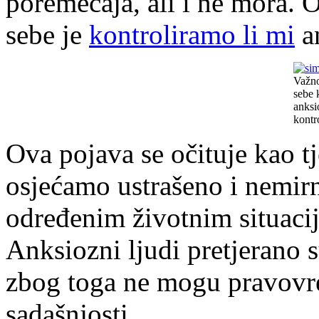
poremećaja, ali i ne mora. 
sebe je
kontroliramo li mi
an
Važno
sebe 
anksi
kontr
Ova pojava se očituje kao t
osjećamo ustrašeno i nemirn
određenim životnim situacij
Anksiozni ljudi pretjerano 
zbog toga ne mogu pravovre
sadašnjosti.