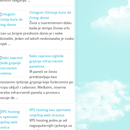
lativost ulaganja. …
Uslugom čišćenja kuće do
čistog doma
Život u suvremenom dobu
kada je tempo života vrlo
zan uz brojne prednosti donio je i neke
ostatke. Jedan od takvih nedostataka je svako
njak …
Kako zapravo izgleda
grijanje infracrvenim
panelima
IR paneli se često
predstavljaju kao
nostavno rješenje grijanja koje funkcionira po
ncipu uključi i zaboravi. Međutim, stvarna
otreba infracrvenih panela u prostoru
kazuje da …
VPS hosting kao optimalni
smještaj web stranica
VPS hosting jedno je od
najpopularnijih rješenja za