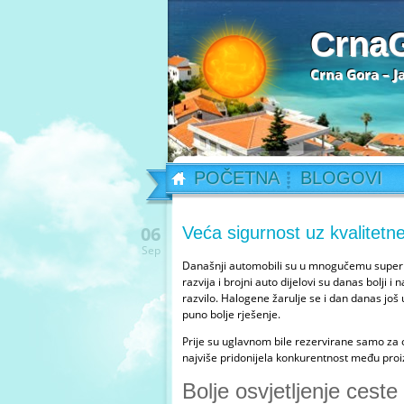
Crna
Crna Gora – J
POČETNA
BLOGOVI
06
Veća sigurnost uz kvalitetn
Sep
Današnji automobili su u mnogučemu superio
razvija i brojni auto dijelovi su danas bolji 
razvilo. Halogene žarulje se i dan danas još 
puno bolje rješenje.
Prije su uglavnom bile rezervirane samo za 
najviše pridonijela konkurentnost među proiz
Bolje osvjetljenje ceste