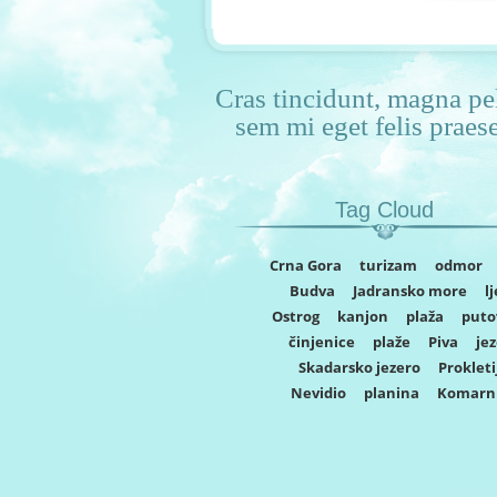
Cras tincidunt, magna pel
sem mi eget felis praes
Tag Cloud
Crna Gora
turizam
odmor
Budva
Jadransko more
l
Ostrog
kanjon
plaža
puto
činjenice
plaže
Piva
je
Skadarsko jezero
Prokleti
Nevidio
planina
Komarn