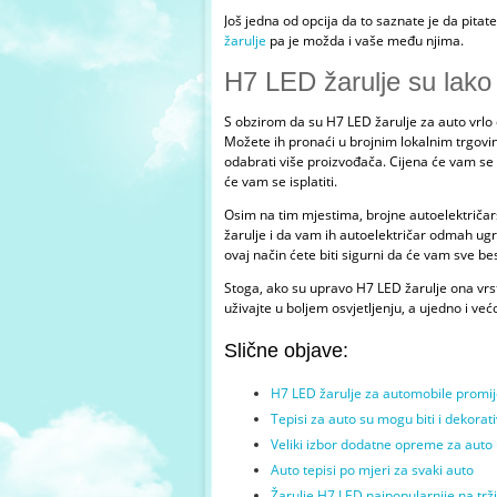
Još jedna od opcija da to saznate je da pitat
žarulje
pa je možda i vaše među njima.
H7 LED žarulje su lako
S obzirom da su
H7 LED žarulje
za auto vrlo
Možete ih pronaći u brojnim lokalnim trgovi
odabrati više proizvođača. Cijena će vam se 
će vam se isplatiti.
Osim na tim mjestima, brojne autoelektriča
žarulje i da vam ih autoelektričar odmah ugra
ovaj način ćete biti sigurni da će vam sve be
Stoga, ako su upravo H7 LED žarulje ona vrs
uživajte u boljem osvjetljenju, a ujedno i već
Slične objave:
H7 LED žarulje za automobile promije
Tepisi za auto su mogu biti i dekorat
Veliki izbor dodatne opreme za auto
Auto tepisi po mjeri za svaki auto
Žarulje H7 LED najpopularnije na trž