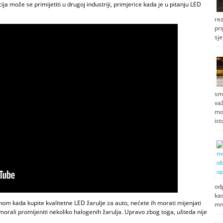
cija može se primijetiti u drugoj industriji, primjerice kada je u pitanju LED
re
pri
sj
sm
važ
mot
is
odg
kac
nom kada kupite kvalitetne LED žarulje za auto, nećete ih morati mijenjati
mn
 morali promijeniti nekoliko halogenih žarulja. Upravo zbog toga, ušteda nije