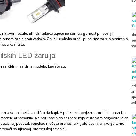
isp
 na svom vozilu, ali i da itekako utječu na samu sigurnost pri vožnji,
ubr
e renomiranih proizvođača. Oni su svakako prošli puno rigoroznija testiranja
ned
hovu kvalitetu.
ma
ilskih LED žarulja
različitim nazivima modela, kao što su:
jed
pri
up
po
m oznakama i neće znati što da kupi. A prilikom kupnje morate biti oprezni, s
 modele automobila. Najbolji način da saznate koja vrsta vam odgovora je da
 auta. Taj podatak ponekad možete pronaći u knjižici vozila, a ako ga tamo
onaći na njihovoj internetskoj stranici.