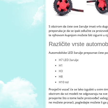
S obzirom da ćete ove žarulje imati vrlo dugo
preporuka je da se ipak odlučite za proizvod
te njihovom kupnjom možete biti sigurni u nji
Različite vrste automob
Automobilske LED žarulje prepoznat ćete po 
H7 LED žarulje
H1
H3
H8
H10 itd
Prosječni vozač će se lako izgubiti u svim ti
obzirom da svi modeli ne odgovaraju na sve
provjerite što o tome kaže proizvođač vašeg
ne možete pronaći, pogledajte možete li ga pr