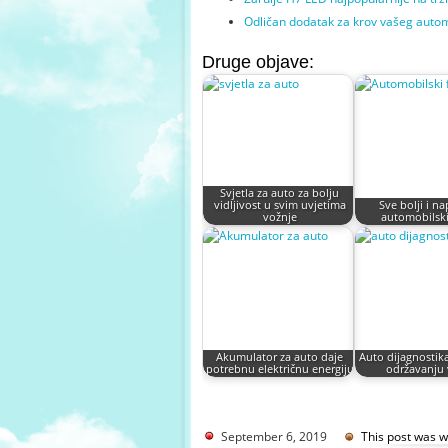
Odličan dodatak za krov vašeg auto
Druge objave:
Svjetla za auto za bolju
vidljivost u svim uvjetima
Sve bolji i na
vožnje
automobilski
Akumulator za auto daje
Auto dijagnosti
potrebnu električnu energiju
održavanju 
September 6, 2019
This post was w