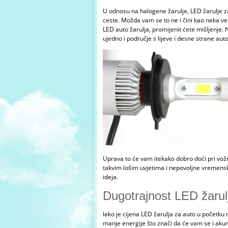
U odnosu na halogene žarulje,
LED žarulje z
ceste. Možda vam se to ne i čini kao neka ve
LED auto žarulja, promijenit ćete mišljenje. 
ujedno i područje s lijeve i desne strane au
Uprava to će vam itekako dobro doći pri vož
takvim lošim uvjetima i nepovoljne vremenske 
ideja.
Dugotrajnost LED žarul
Iako je cijena LED žarulja za auto u početku
manje energije što znači da će vam se i akum