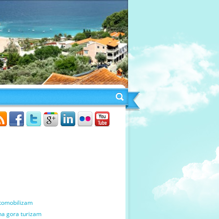
Traži
Glavne kategorije
tomobilizam
na gora turizam