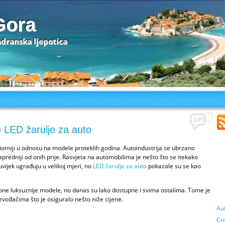
Gora
adranska ljepotica
Off
e LED žarulje za auto
rniji u odnosu na modele proteklih godina. Autoindustrija se ubrzano
i napredniji od onih prije. Rasvjeta na automobilima je nešto što se itekako
uvijek ugrađuju u velikoj mjeri, no
LED žarulje za auto
pokazale su se kao
one luksuznije modele, no danas su lako dostupne i svima ostalima. Tome je
vođačima što je osiguralo nešto niže cijene.
Au
Cr