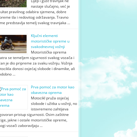
Lijep i gust travnjak ne
nastaje slučajno, već je
zultat pravilnog odabira sjemena, dobre
preme tla i redovitog održavanja. Travno
eme predstavlja temelj svakog travnjaka …
Ključni elementi
motorističke opreme u
svakodnevnoj vožnji
Motoristička oprema
atra se temeljem sigurnosti svakog vozača i
an je dio pripreme za svaku vožnju. Vožnja
ocikla donosi osjećaj slobode i dinamike, ali
todobno …
Prva pomoć za motor kao
obavezna oprema
Motocikl pruža osjećaj
slobode i užitka u vožnji, no
istovremeno zahtijeva
ovoran pristup sigurnosti. Osim zaštitne
ige, jakne i ostale motorističke opreme,
ogi vozači zaboravljaju …