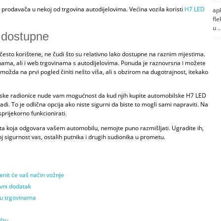
e prodavača u nekoj od trgovina autodijelovima. Većina vozila koristi
H7 LED
apl
fle
u 
 dostupne
 često korištene, ne čudi što su relativno lako dostupne na raznim mjestima.
nama, ali i web trgovinama s autodijelovima. Ponuda je raznovrsna i možete
možda na prvi pogled činiti nešto viša, ali s obzirom na dugotrajnost, itekako
rske radionice nude vam mogućnost da kud njih kupite automobilske H7 LED
di. To je odlična opcija ako niste sigurni da biste to mogli sami napraviti. Na
sprijekorno funkcionirati.
ta koja odgovara vašem automobilu, nemojte puno razmišljati. Ugradite ih,
oj sigurnost vas, ostalih putnika i drugih sudionika u prometu.
nit će vaš način vožnje
ivni dodatak
 u trgovinama
ištu