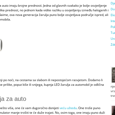
Dje
a auto
imaju brojne prednosti. Jedna od glavnih svakako je bolje osvjetljenje
Do
lika prednost, no jednom kada vidite razliku u osvjetljenju između halogenih i
Naime, ova nova generacija žarulja puno bolje osvjetljava područje ispred, ali
Ek
tomobila.
Int
Pok
Tur
Un
Zdr
nji po noći, na cestama sa slabom ili nepostojećom rasvjetom. Dodamo li
prilike, poput kiše ili snijega, kupnja LED žarulja za automobil je odlična
nj
vrs
tr
ja za auto
 nešto viša, one će vam dugoročno donijeti
veću uštedu
. One troše puno
ulator manje trošiti te će duže trajati. No, osim toga, one imaju puno duži