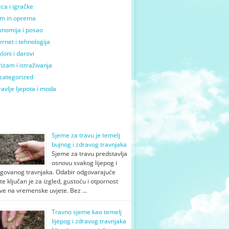
ca i igračke
m in oprema
onomija i posao
ernet i tehnologija
loni i darovi
izam i istraživanja
categorized
avlje ljepota i moda
Blog postovi
Sjeme za travu je temelj
bujnog i zdravog travnjaka
Sjeme za travu predstavlja
osnovu svakog lijepog i
egovanog travnjaka. Odabir odgovarajuće
te ključan je za izgled, gustoću i otpornost
ave na vremenske uvjete. Bez …
Travno sjeme kao temelj
lijepog i zdravog travnjaka