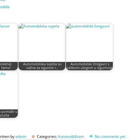
mobila
predniji
Automobilska svjetla su
Automobilski žmigavci s
 farovi
važna za sigurost i…
velikom ulogom u sigurnosti
ka pomaže u
vozila
ritten by
admin
Categories:
Automobilizam
No comments yet