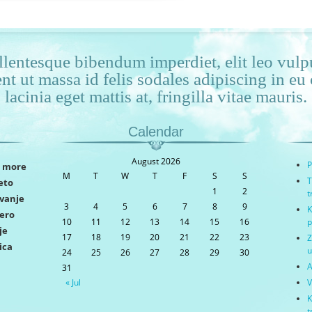
lentesque bibendum imperdiet, elit leo vulpu
ent ut massa id felis sodales adipiscing in e
lacinia eget mattis at, fringilla vitae mauris.
Calendar
August 2026
P
more
M
T
W
T
F
S
S
T
jeto
1
2
t
vanje
3
4
5
6
7
8
9
K
zero
10
11
12
13
14
15
16
p
je
17
18
19
20
21
22
23
Z
ica
u
24
25
26
27
28
29
30
A
31
« Jul
V
K
t