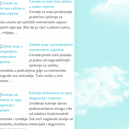
Cerada za auto kao zaštita
u svako vrijeme
Cerada za auto predstavlja
praktično rješenje za
titu vozila od različitih vremenskih uvjeta i
jskih utjecaja. Bilo da je riječ o jakom suncu,
i, snijegu, …
Zaštita auta u promjenjivim
vremenskim uvjetima
Cerada protiv tuče postala
je jedno od najpraktičnijih
rješenja za zaštitu
tomobila u područjima gdje su vremenske
pogode sve učestalije. Tuča može u vrlo
atkom …
Kuhinja od kamena su spoj
elegancije i trajnosti
Uređenje kuhinje danas
podrazumijeva mnogo više
od odabira funkcionalnih
menata i uređaja. Sve veći naglasak stavlja se
estetiku, kvalitetu materijala i dugoročnu