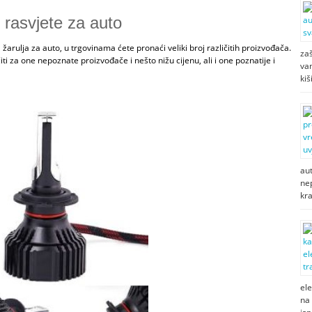
 rasvjete za auto
žarulja za auto, u trgovinama ćete pronaći veliki broj različitih proizvođača.
zaš
ti za one nepoznate proizvođače i nešto nižu cijenu, ali i one poznatije i
van
kiš
au
ne
kr
ele
na 