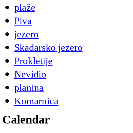
plaže
Piva
jezero
Skadarsko jezero
Prokletije
Nevidio
planina
Komarnica
Calendar