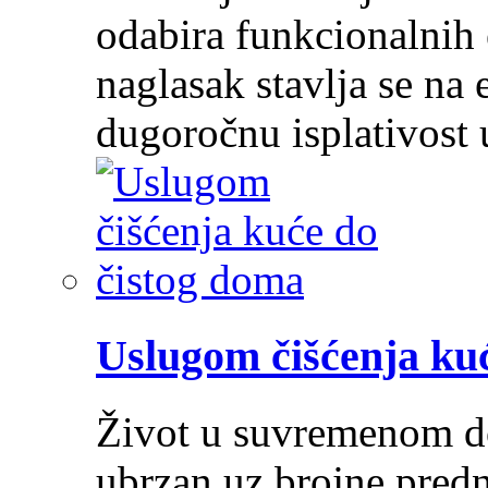
odabira funkcionalnih 
naglasak stavlja se na e
dugoročnu isplativost
Uslugom čišćenja ku
Život u suvremenom do
ubrzan uz brojne predn