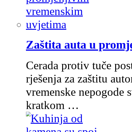
Zaštita auta u prom
Cerada protiv tuče post
rješenja za zaštitu au
vremenske nepogode sv
kratkom …