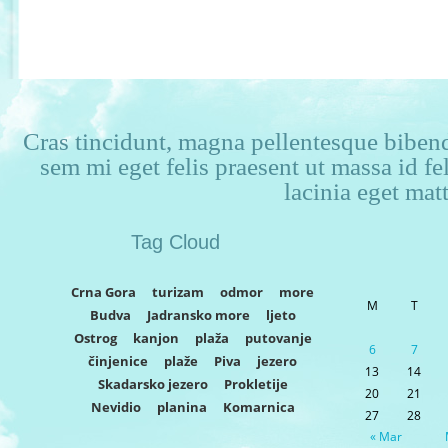
Cras tincidunt, magna pellentesque bibendu
sem mi eget felis praesent ut massa id f
lacinia eget matt
Tag Cloud
Crna Gora
turizam
odmor
more
M
T
Budva
Jadransko more
ljeto
Ostrog
kanjon
plaža
putovanje
6
7
činjenice
plaže
Piva
jezero
13
14
Skadarsko jezero
Prokletije
20
21
Nevidio
planina
Komarnica
27
28
« Mar