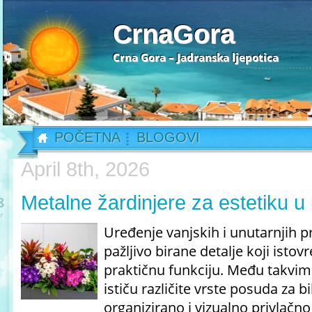
CrnaGora
Crna Gora – Jadranska ljepotica
POČETNA
BLOGOVI
April 8th, 2026
Metalne žardinjere za estetiku u
8
r
Uređenje vanjskih i unutarnjih p
pažljivo birane detalje koji isto
praktičnu funkciju. Među takvi
ističu različite vrste posuda za 
organizirano i vizualno privlačno 