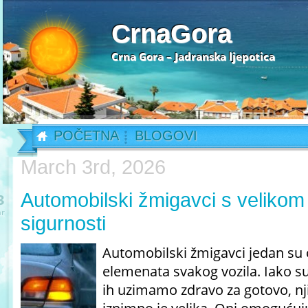
CrnaGora
Crna Gora – Jadranska ljepotica
POČETNA
BLOGOVI
March 3rd, 2026
Automobilski žmigavci s velikom
3
r
sigurnosti
Automobilski žmigavci jedan su 
elemenata svakog vozila. Iako s
ih uzimamo zdravo za gotovo, n