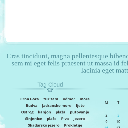
Cras tincidunt, magna pellentesque bibendu
sem mi eget felis praesent ut massa id f
lacinia eget matt
Tag Cloud
Crna Gora
turizam
odmor
more
M
T
Budva
Jadransko more
ljeto
Ostrog
kanjon
plaža
putovanje
2
3
činjenice
plaže
Piva
jezero
9
10
Skadarsko jezero
Prokletije
16
17