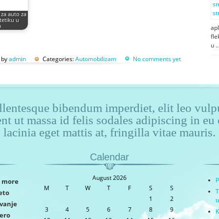
 za auto za
tetiku u
m
apl
fle
u 
n by
admin
Categories:
Automobilizam
No comments yet
lentesque bibendum imperdiet, elit leo vulpu
ent ut massa id felis sodales adipiscing in e
lacinia eget mattis at, fringilla vitae mauris.
Calendar
August 2026
P
more
M
T
W
T
F
S
S
T
jeto
1
2
t
vanje
3
4
5
6
7
8
9
K
zero