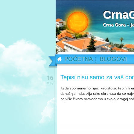
Crna
Crna Gora – J
POČETNA
BLOGOVI
16
Tepisi nisu samo za vaš d
May
Kada spomenemo riječi kao što su tepih ili e
današnja industrija tako okrenuta da se najvi
najviše života provedemo u svojoj dragoj so