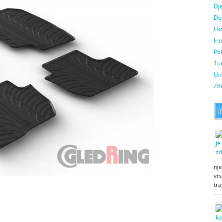
Dje
Do
Ek
Int
Pok
Tur
Un
Zdr
nj
vrs
tr