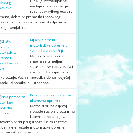
Lijep i gust travnjak ne
nastaje slučajno, već je
rezultat pravilnog odabira
mena, dobre pripreme tla i redovitog
ržavanja. Travno sjeme predstavlja temelj
akog travnjaka …
Ključni elementi
motorističke opreme u
svakodnevnoj vožnji
Motoristička oprema
smatra se temeljem
sigurnosti svakog vozača i
važan je dio pripreme za
ku vožnju. Vožnja motocikla donosi osjećaj
bode i dinamike, ali istodobno …
Prva pomoć za motor kao
obavezna oprema
Motocikl pruža osjećaj
slobode i užitka u vožnji, no
istovremeno zahtijeva
ovoran pristup sigurnosti. Osim zaštitne
ige, jakne i ostale motorističke opreme,
ogi vozači zaboravljaju …