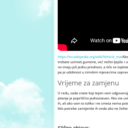
https://en.wikipedia.org/wiki/Vehicle_mat
Ako
trebate uzimati gumene, već nešto ljepše i uvj
no imaju još jednu prednost, a tiče se toplot
pa je udobnost u zimskim mjesecima zaprav
Vrijeme za zamjenu
U redu, sada znate koji tepisi vam odgovaraj
pitanje je poprilično jednostavan. Ako ste u
ih, ali ako vam to toliko i ne smeta nema po
bilo potrebe zamijenite ih onda ako ne želite