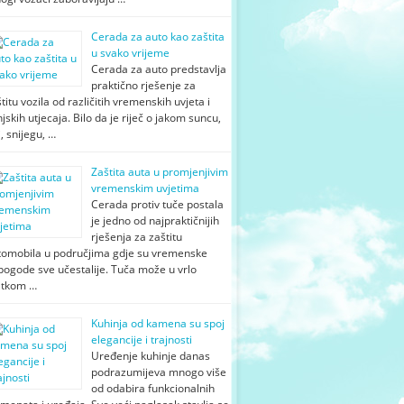
Cerada za auto kao zaštita
u svako vrijeme
Cerada za auto predstavlja
praktično rješenje za
titu vozila od različitih vremenskih uvjeta i
jskih utjecaja. Bilo da je riječ o jakom suncu,
i, snijegu, …
Zaštita auta u promjenjivim
vremenskim uvjetima
Cerada protiv tuče postala
je jedno od najpraktičnijih
rješenja za zaštitu
tomobila u područjima gdje su vremenske
pogode sve učestalije. Tuča može u vrlo
atkom …
Kuhinja od kamena su spoj
elegancije i trajnosti
Uređenje kuhinje danas
podrazumijeva mnogo više
od odabira funkcionalnih