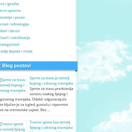
ca i igračke
m in oprema
onomija i posao
ernet i tehnologija
loni i darovi
izam i istraživanja
categorized
avlje ljepota i moda
Blog postovi
Sjeme za travu je temelj
bujnog i zdravog travnjaka
Sjeme za travu predstavlja
osnovu svakog lijepog i
egovanog travnjaka. Odabir odgovarajuće
te ključan je za izgled, gustoću i otpornost
ave na vremenske uvjete. Bez …
Travno sjeme kao temelj
lijepog i zdravog travnjaka