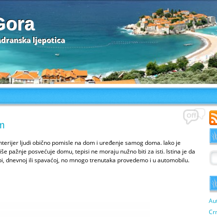
Gora
adranska ljepotica
Off
om
nterijer ljudi obično pomisle na dom i uređenje samog doma. Iako je
še pažnje posvećuje domu, tepisi ne moraju nužno biti za isti. Istina je da
bi, dnevnoj ili spavaćoj, no mnogo trenutaka provedemo i u automobilu.
Au
Cr