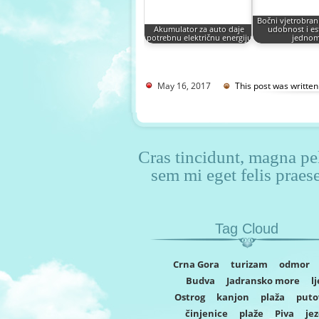
Bočni vjetrobran
Akumulator za auto daje
udobnost i es
potrebnu električnu energiju
jedno
May 16, 2017
This post was writte
Cras tincidunt, magna pel
sem mi eget felis praes
Tag Cloud
Crna Gora
turizam
odmor
Budva
Jadransko more
l
Ostrog
kanjon
plaža
puto
činjenice
plaže
Piva
je