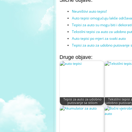
Slične objave:
Neuništivi auto tepisi!
Auto tepisi omogućuju lakše održav
Tepisi za auto su mogu biti i dekorat
Tekstilni tepisi za auto za udobno pu
Auto tepisi po mjeri za svaki auto
Tepisi za auto za udobno putovanje s
Druge objave:
Tepisi za auto za udobno
Tekstilni tepisi
putovanje sa stilom
udobno putovanj