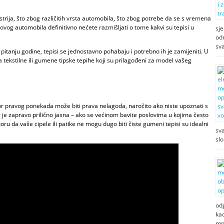
trija, što zbog različitih vrsta automobila, što zbog potrebe da se s vremena
ovog automobila definitivno nećete razmišljati o tome kakvi su tepisi u
sje
od
sv
pitanju godine, tepisi se jednostavno pohabaju i potrebno ih je zamijeniti. U
a tekstilne ili gumene tipske tepihe koji su prilagođeni za model vašeg
bor pravog ponekada može biti prava nelagoda, naročito ako niste upoznati s
 je zapravo prilično jasna – ako se većinom bavite poslovima u kojima često
oru da vaše cipele ili patike ne mogu dugo biti čiste gumeni tepisi su idealni
sva
slo
odg
kac
mn