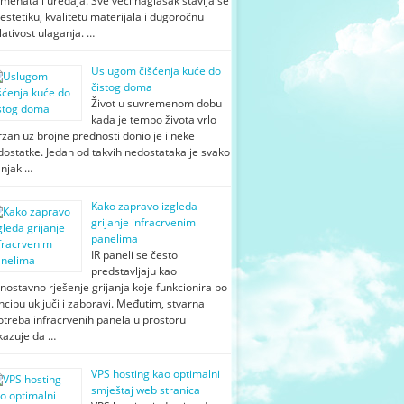
menata i uređaja. Sve veći naglasak stavlja se
estetiku, kvalitetu materijala i dugoročnu
lativost ulaganja. …
Uslugom čišćenja kuće do
čistog doma
Život u suvremenom dobu
kada je tempo života vrlo
zan uz brojne prednosti donio je i neke
ostatke. Jedan od takvih nedostataka je svako
njak …
Kako zapravo izgleda
grijanje infracrvenim
panelima
IR paneli se često
predstavljaju kao
nostavno rješenje grijanja koje funkcionira po
ncipu uključi i zaboravi. Međutim, stvarna
otreba infracrvenih panela u prostoru
kazuje da …
VPS hosting kao optimalni
smještaj web stranica