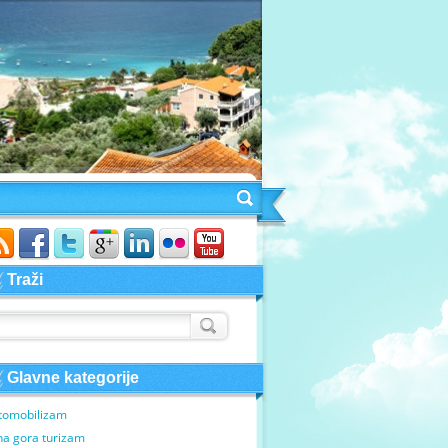
Traži
Glavne kategorije
tomobilizam
na gora turizam