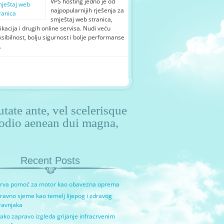
VPS hosting jedno je od
najpopularnijih rješenja za
smještaj web stranica,
ikacija i drugih online servisa. Nudi veću
ksibilnost, bolju sigurnost i bolje performanse
…
tate ante, vel scelerisque
u odio aenean dui magna,
Recent Posts
rva pomoć za motor kao obavezna oprema
ravno sjeme kao temelj lijepog i zdravog
ravnjaka
ako zapravo izgleda grijanje infracrvenim