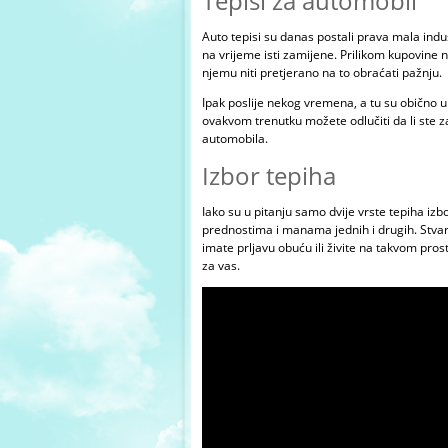
Tepisi za automobil
Auto tepisi
su danas postali prava mala indus
na vrijeme isti zamijene. Prilikom kupovine n
njemu niti pretjerano na to obraćati pažnju.
Ipak poslije nekog vremena, a tu su obično u 
ovakvom trenutku možete odlučiti da li ste z
automobila.
Izbor tepiha
Iako su u pitanju samo dvije vrste tepiha iz
prednostima i manama jednih i drugih. Stvar
imate prljavu obuću ili živite na takvom prost
za vas.