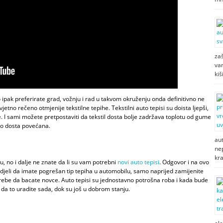
zaš
van
kiš
 ipak preferirate grad, vožnju i rad u takvom okruženju onda definitivno ne
etno rečeno otmjenije tekstilne tepihe. Tekstilni auto tepisi su doista ljepši,
e. I sami možete pretpostaviti da tekstil dosta bolje zadržava toplotu od gume
o dosta povećana.
au
ne
kr
u, no i dalje ne znate da li su vam potrebni
novi auto tepisi
. Odgovor i na ovo
vidjeli da imate pogrešan tip tepiha u automobilu, samo naprijed zamijenite
trebe da bacate novce. Auto tepisi su jednostavno potrošna roba i kada bude
 da to uradite sada, dok su još u dobrom stanju.