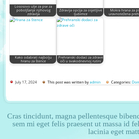
Lososovo ulje za pse za
poboljšanje njihovog
Zdravija opcija za osjetljive
Mokra hrana za ps
zdravlja
ljubimce
uravnotežena pre
Kako odabrati najbolju
Prehranski dodaci za zdrave
hranu za štence
oči u svakodnevnoj rutini
July 17, 2024
This post was written by
admin
Categories:
Dom
Cras tincidunt, magna pellentesque bibendu
sem mi eget felis praesent ut massa id f
lacinia eget matt