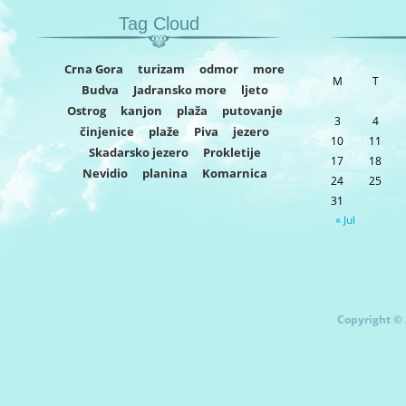
Tag Cloud
Crna Gora
turizam
odmor
more
M
T
Budva
Jadransko more
ljeto
Ostrog
kanjon
plaža
putovanje
3
4
činjenice
plaže
Piva
jezero
10
11
Skadarsko jezero
Prokletije
17
18
Nevidio
planina
Komarnica
24
25
31
« Jul
Copyright © 