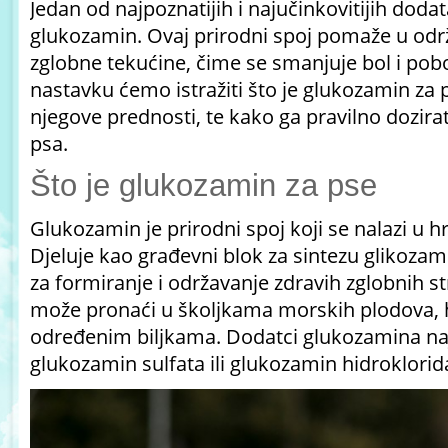
Jedan od najpoznatijih i najučinkovitijih dodat
glukozamin. Ovaj prirodni spoj pomaže u održ
zglobne tekućine, čime se smanjuje bol i pobo
nastavku ćemo istražiti što je glukozamin za p
njegove prednosti, te kako ga pravilno dozirat
psa.
Što je glukozamin za pse
Glukozamin je prirodni spoj koji se nalazi u h
Djeluje kao građevni blok za sintezu glikozami
za formiranje i održavanje zdravih zglobnih st
može pronaći u školjkama morskih plodova, h
određenim biljkama. Dodatci glukozamina naj
glukozamin sulfata ili glukozamin hidroklorid