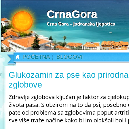
CrnaGora
Crna Gora – Jadranska ljepotica
POČETNA
BLOGOVI
Glukozamin za pse kao prirodna
7
l
zglobove
Zdravlje zglobova ključan je faktor za cjeloku
života pasa. S obzirom na to da psi, posebno oni
pate od problema sa zglobovima poput artritisa
sve više traže načine kako bi im olakšali bol i