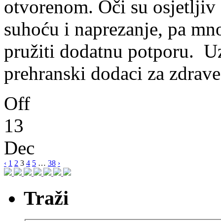
otvorenom. Oči su osjetljiv
suhoću i naprezanje, pa mno
pružiti dodatnu potporu. U
prehranski dodaci za zdrave
Off
13
Dec
‹
1
2
3
4
5
…
38
›
Traži