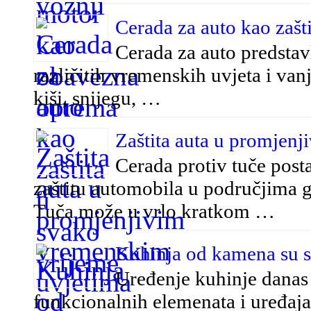
Cerada za auto kao zašt
Cerada za auto predstavl
različitih vremenskih uvjeta i vanj
kiši, snijegu, …
Zaštita auta u promjen
Cerada protiv tuče posta
zaštitu automobila u područjima 
Tuča može u vrlo kratkom …
Kuhinja od kamena su spo
Uređenje kuhinje danas
funkcionalnih elemenata i uređaja.