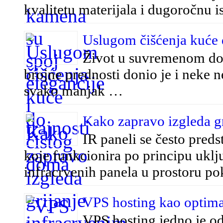
kvalitetu materijala i dugoročnu i
Uslugom čišćenja kuće 
Život u suvremenom dob
brojne prednosti donio je i neke n
svako manjak …
Kako zapravo izgleda g
IR paneli se često preds
koje funkcionira po principu uklj
infracrvenih panela u prostoru p
VPS hosting kao optimal
VPS hosting jedno je od