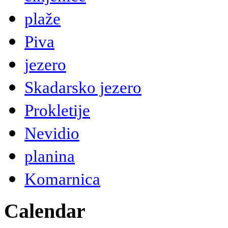
plaže
Piva
jezero
Skadarsko jezero
Prokletije
Nevidio
planina
Komarnica
Calendar