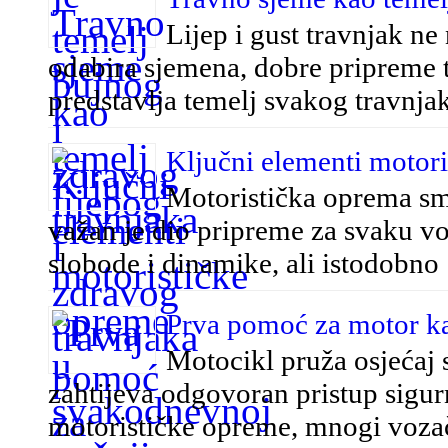
Lijep i gust travnjak ne 
odabira sjemena, dobre pripreme t
predstavlja temelj svakog travnj
Ključni elementi motor
Motoristička oprema sma
važan je dio pripreme za svaku vo
slobode i dinamike, ali istodobn
Prva pomoć za motor k
Motocikl pruža osjećaj 
zahtijeva odgovoran pristup sigurn
motorističke opreme, mnogi voza